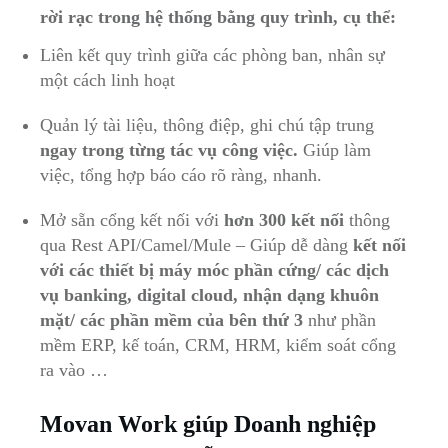
rời rạc trong hệ thống bằng quy trình, cụ thể:
Liên kết quy trình giữa các phòng ban, nhân sự
một cách linh hoạt
Quản lý tài liệu, thông điệp, ghi chú tập trung
ngay trong từng tác vụ công việc.
Giúp làm
việc, tổng hợp báo cáo rõ ràng, nhanh.
Mở sẵn cổng kết nối với
hơn 300 kết nối
thông
qua Rest API/Camel/Mule – Giúp dễ dàng
kết nối
với các thiết bị máy móc phần cứng/ các dịch
vụ banking, digital cloud, nhận dạng khuôn
mặt/ các phần mềm của bên thứ 3
như phần
mềm ERP, kế toán, CRM, HRM, kiểm soát cổng
ra vào …
M
ovan Work giúp Doanh nghiệp