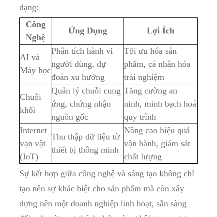
dạng:
Công​
Ứng Dụng
Lợi Ích
Nghệ
Phân ⁤tích hành ‍vi
Tối ưu hóa sản⁤
AI và
người ‌dùng, dự
phẩm, cá nhân hóa
Máy học
đoán xu hướng
trải nghiệm
Quản lý chuỗi cung
Tăng cường ‍an‌
Chuỗi
ứng, chứng nhận
ninh, minh bạch hoá‌
khối
nguồn gốc
quy trình
Internet
Nâng cao hiệu quả
Thu thập dữ liệu từ
vạn vật
vận hành, giám​ sát
thiết bị thông ⁤minh
⁤(IoT)
chất ​lượng
Sự ​kết ‌hợp‌ giữa công nghệ‌ và‍ sáng tạo không chỉ
tạo⁤ nên sự khác biệt cho ‍sản⁣ phẩm mà còn xây
dựng nên một doanh nghiệp‍ linh hoạt, sẵn sàng‌