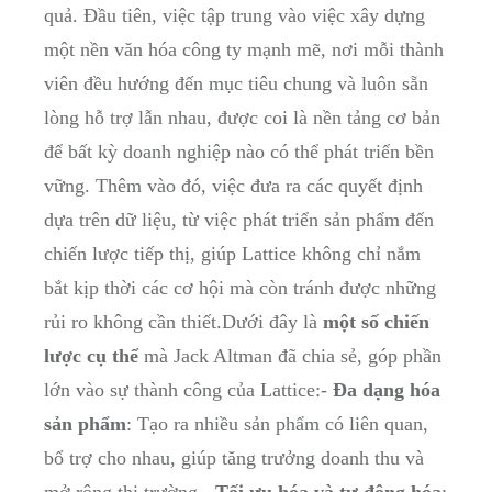
quả.⁤ Đầu tiên, việc​ tập trung vào ⁤việc ⁤xây dựng
một nền văn hóa công ty mạnh mẽ, nơi mỗi thành
viên⁣ đều hướng đến‌ mục‌ tiêu chung và luôn ⁢sẵn
lòng‍ hỗ trợ lẫn nhau, được⁤ coi là nền⁣ tảng⁢ cơ bản
để bất kỳ doanh nghiệp nào ⁤có thể phát triển bền
vững. Thêm‍ vào đó,⁤ việc đưa ra các quyết​ định ​
dựa trên dữ liệu, từ việc ⁢phát triển ‌sản ‌phẩm ⁢đến​
chiến lược tiếp​ thị, giúp⁣ Lattice không⁢ chỉ nắm⁣
bắt kịp thời các ​cơ hội mà‌ còn tránh được những
rủi ro không cần ‍thiết.Dưới đây ​là
một ‍số⁤ chiến‌
lược cụ thể
mà ⁣Jack‌ Altman đã‍ chia ‍sẻ, góp phần
lớn vào‌ sự ‌thành công của⁤ Lattice:-⁣
Đa dạng hóa
sản ⁢phẩm
: Tạo ra‌ nhiều sản phẩm có liên quan,
‍bổ trợ cho nhau, giúp ​tăng trưởng doanh thu và
mở rộng⁢ thị ‍trường.-
Tối ưu ⁣hóa ⁣và⁤ tự⁤ động hóa
: