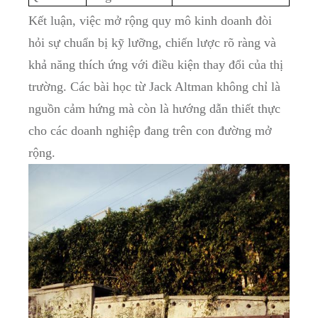
Kết ‍luận,⁢ việc mở rộng quy mô kinh doanh​ đòi
hỏi sự chuẩn bị kỹ lưỡng, chiến lược rõ ràng ⁤và
khả năng thích ​ứng với điều kiện thay đổi ‍của thị
trường. Các ⁢bài học từ Jack Altman không chỉ là
nguồn‌ cảm ⁣hứng mà còn ⁤là hướng dẫn thiết thực
cho⁢ các doanh nghiệp đang trên con đường mở‌
rộng.