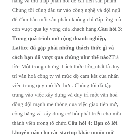
hàng và ⁤thu ⁤thập phản hồi​ để cải tiến sản‌ phẩm.
Chúng tôi cũng đầu tư​ vào công nghệ và đội ngũ
để đảm bảo mỗi sản⁣ phẩm không chỉ đáp ​ứng mà⁢
còn vượt⁢ qua kỳ ⁣vọng của khách hàng.
Câu‍ hỏi 3:
⁢Trong⁣ quá‌ trình mở ⁣rộng doanh nghiệp,
Lattice đã gặp phải những thách thức ‌gì và‌
cách bạn đã ​vượt qua chúng như⁤ thế⁤ nào?
Trả
lời: Một trong những thách ⁤thức lớn_nhất là duy
trì⁣ văn hoá công ty và mức độ cam kết của⁣ nhân
⁢viên trong quy mô lớn hơn. Chúng tôi‌ đã tập
trung vào việc xây dựng‌ và duy trì một văn hoá
đồng ⁢đội ⁢mạnh mẽ thông‌ qua việc giao tiếp mở,
công bằng và xây dựng ​cơ ⁤hội phát⁣ triển cho ‌mỗi
thành viên trong tổ chức.
Câu hỏi⁣ 4: Bạn‌ có lời
khuyên nào cho các startup ⁣khác muốn‍ mở