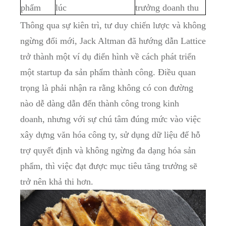
phẩm
⁤lúc
trưởng doanh thu
Thông qua‌ sự⁢ kiên ⁢trì, tư duy ⁤chiến lược⁣ và không
ngừng ⁤đổi ⁢mới, Jack ⁣Altman‍ đã ⁤hướng​ dẫn Lattice
trở thành một⁣ ví dụ điển ‌hình về cách phát triển
một startup đa sản phẩm thành công. ‌Điều quan
trọng là phải ⁣nhận ra rằng không có con đường
nào⁣ dễ dàng ‌dẫn đến ⁤thành công trong kinh
doanh, nhưng với sự chú tâm đúng mức vào việc
xây ‌dựng ⁣văn hóa công⁤ ty, sử dụng ⁣dữ liệu ⁣để hỗ‍
trợ‌ quyết ⁣định và không ngừng⁤ đa ⁣dạng ⁢hóa‍ sản
phẩm, thì việc đạt được mục ​tiêu tăng trưởng ⁤sẽ
trở nên khả thi ‍hơn.