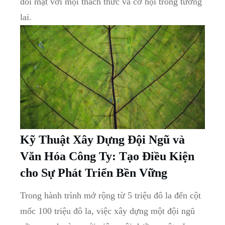
đối mặt với ⁤mọi thách ‌thức và ​cơ hội trong tương
lai.
Kỹ Thuật Xây Dựng Đội ⁢Ngũ và
Văn Hóa Công Ty: Tạo ⁤Điều Kiện
⁢cho Sự Phát Triển Bền ‍Vững
Trong hành‍ trình ‍mở rộng⁢ từ ‌5 triệu đô la đến ‌cột
mốc⁣ 100 triệu đô la, việc xây ‌dựng ⁢một đội ngũ