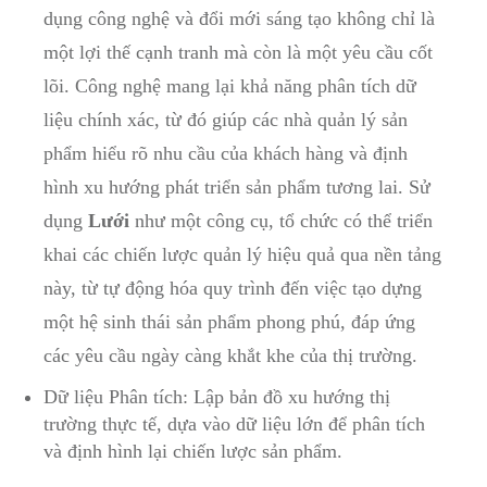
dụng công nghệ và đổi mới⁢ sáng tạo không chỉ là ​
một lợi thế cạnh tranh mà còn là một yêu cầu cốt
lõi.⁢ Công nghệ mang​ lại khả ‌năng phân tích dữ
⁣liệu chính xác, từ đó giúp⁣ các‍ nhà⁢ quản lý sản
phẩm hiểu rõ nhu cầu‌ của khách hàng và định
hình xu hướng phát triển sản phẩm tương lai. Sử
dụng
Lưới
như một công cụ, tổ chức có thể triển
khai các ⁤chiến lược quản‍ lý hiệu quả⁤ qua nền tảng
này,​ từ ⁤tự động ⁤hóa quy trình đến ​việc tạo dựng ​
một⁣ hệ⁤ sinh⁢ thái sản phẩm phong ​phú, đáp ⁤ứng
các yêu cầu ngày càng khắt⁢ khe của thị‍ trường.
Dữ liệu Phân tích:‍ Lập bản đồ xu hướng thị
⁤trường​ thực ‌tế, dựa vào dữ⁤ liệu lớn để phân ​tích
và định ⁣hình lại chiến lược sản phẩm.