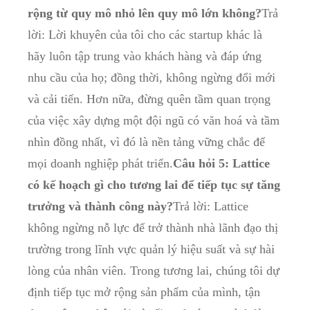
⁣rộng⁣ từ⁤ quy mô⁤ nhỏ lên quy mô⁢ lớn không?
Trả
lời: Lời ‌khuyên⁣ của⁣ tôi cho các ⁤startup ​khác là
hãy​ luôn tập ⁢trung vào khách hàng và‍ đáp ứng
⁣nhu ⁤cầu của họ; đồng ⁢thời,‍ không‍ ngừng đổi mới
và cải ⁢tiến. Hơn nữa, đừng⁣ quên⁣ tầm quan ‌trọng ​
của việc xây dựng một đội ngũ có văn hoá ⁤và‍ tầm
nhìn​ đồng nhất, ​vì⁣ đó là nền tảng vững ⁢chắc để
⁤mọi doanh nghiệp‍ phát triển.
Câu hỏi 5: Lattice
có kế​ hoạch‍ gì cho tương lai để tiếp⁤ tục ⁣sự tăng​
trưởng ‌và thành⁤ công⁣ này?
Trả lời: Lattice
không ⁢ngừng nỗ lực ​để trở thành nhà lãnh đạo thị
trường trong lĩnh vực quản lý hiệu‌ suất và sự hài
lòng của nhân viên. Trong‍ tương lai, chúng tôi dự
định ⁢tiếp tục‍ mở ⁢rộng⁢ sản phẩm của mình, tận​