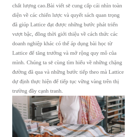
chất​ lượng cao.Bài viết sẽ cung cấp‍ cái nhìn toàn‍
diện​ về⁢ các ⁤chiến lược và⁣ quyết sách​ quan trọng ​
đã ​giúp ⁤Lattice đạt được những bước phát triển
vượt bậc, đồng thời giới ⁤thiệu‌ về⁤ cách thức các
doanh⁢ nghiệp khác có thể áp dụng bài học từ
‍Lattice để tăng trưởng và mở rộng quy mô của‍
mình. Chúng ta​ sẽ cùng tìm hiểu về những‍ chặng
đường đã qua và những bước⁢ tiếp theo mà ‌Lattice
⁣dự⁤ định thực⁢ hiện để tiếp tục‍ vững vàng‍ trên thị
trường đầy cạnh tranh.