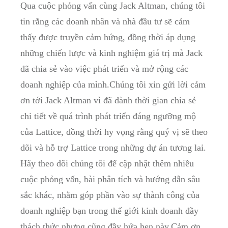
Qua⁢ cuộc phỏng ⁢vấn cùng Jack Altman, chúng tôi
tin rằng‍ các ⁤doanh nhân‌ và nhà đầu tư ⁢sẽ cảm
thấy được​ truyền cảm hứng, đồng thời áp dụng
những chiến ⁣lược và⁢ kinh nghiệm giá trị ⁢mà‌ Jack⁣
đã chia sẻ ​vào ⁤việc phát triển và mở‍ rộng các
doanh​ nghiệp của mình.Chúng tôi xin gửi lời cảm
⁢ơn ⁣tới ‌Jack Altman vì đã ⁣dành thời ​gian chia sẻ
chi ​tiết về quá trình ​phát triển ⁤đáng⁤ ngưỡng mộ
⁤của Lattice, ⁣đồng⁤ thời hy vọng rằng quý vị‍ sẽ theo
dõi ⁢và hỗ trợ‍ Lattice trong những dự án‍ tương lai.
Hãy ⁣theo‌ dõi chúng tôi để cập nhật thêm nhiều
cuộc ⁣phỏng vấn, bài ⁣phân tích‌ và hướng dẫn‌ sâu
sắc khác, nhằm góp phần vào sự​ thành công của
doanh nghiệp bạn trong ​thế giới kinh doanh đầy⁣
thách thức ​nhưng⁢ cũng đầy hứa hẹn này.Cảm ơn