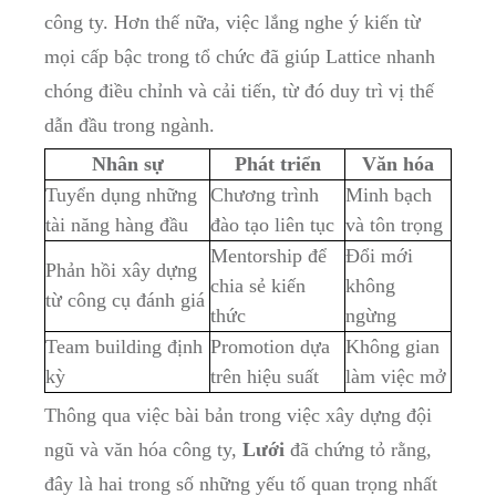
công⁤ ty.⁢ Hơn⁤ thế nữa, ⁣việc lắng nghe‌ ý kiến từ
mọi⁢ cấp​ bậc trong tổ⁤ chức đã‌ giúp Lattice​ nhanh
chóng ⁣điều chỉnh ⁣và cải tiến, ‌từ đó duy trì vị⁣ thế
dẫn đầu trong ngành.
Nhân sự
Phát ⁣triển
Văn hóa
Tuyển​ dụng những⁢
Chương trình
Minh bạch
tài năng hàng ​đầu
đào ⁣tạo liên ⁣tục
và⁤ tôn trọng
Mentorship để
Đổi mới ​
Phản hồi⁤ xây dựng
chia sẻ ‌kiến⁢
không​
từ công⁣ cụ đánh​ giá
thức
ngừng
Team building định ​
Promotion dựa
Không‍ gian
kỳ
trên hiệu suất
làm ⁢việc mở
Thông ‍qua‌ việc‌ bài bản trong việc⁢ xây dựng đội
⁣ngũ và văn hóa công ty,
Lưới
đã chứng tỏ ‌rằng,
đây là‌ hai‍ trong⁢ số những⁢ yếu tố quan trọng nhất