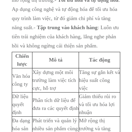
Ap dụng công nghệ ​và tự động hóa để tối ưu hóa
quy ⁣trình ‍làm việc,‌ từ‍ đó giảm chi phí và tăng
⁣năng suất.-‌
Tập trung vào ​khách hàng
: ⁢Luôn ưu
tiên​ trải nghiệm của ⁤khách hàng,‍ lắng nghe ‌phản
hồi và không ngừng cải thiện‌ sản phẩm.
Chiến
Mô​ tả
Tác động
lược
Xây dựng một môi
Tăng sự gắn kết và
Văn hóa⁤
trường ⁢làm việc⁢ tích
hiệu suất⁤ công‌
công ty
‍cực, hỗ trợ
việc
Dữ liệu
Giảm thiểu‌ rủi ro
Phân tích dữ⁤ liệu để
quyết
và⁤ tối ưu ​hóa lợi
đưa ra⁢ các quyết ⁢định
định
nhuận
Đa dạng
Phát triển và quản lý
Mở rộng ⁤thị‍
hóa sản
nhiều sản phẩm cùng
trường⁤ và tăng