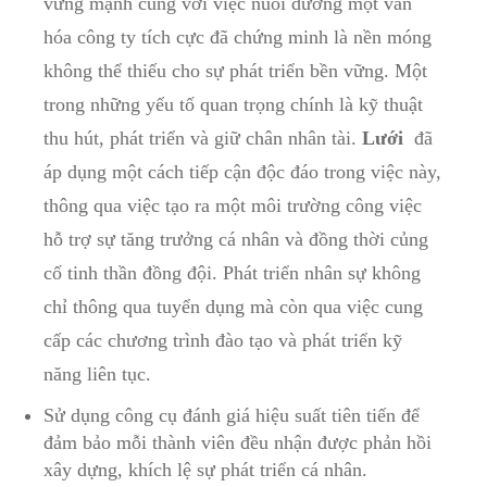
vững ‌mạnh cùng⁢ với việc nuôi dưỡng một văn
hóa⁢ công⁢ ty tích cực đã chứng minh là nền móng
⁣không⁤ thể thiếu ⁣cho sự phát triển bền vững. Một
trong⁤ những ​yếu tố quan trọng chính là​ kỹ thuật
thu hút, ⁢phát triển và giữ chân nhân tài.‍
Lưới
‌ đã‌
áp dụng một ⁤cách tiếp cận⁢ độc đáo trong việc ‍này,‌
thông‍ qua⁣ việc tạo ra một môi trường công‌ việc⁤
hỗ trợ sự ⁣tăng trưởng cá nhân ⁤và đồng ⁤thời⁣ củng
cố tinh thần ⁤đồng đội. Phát⁣ triển nhân sự không
chỉ thông⁢ qua‌ tuyển ‌dụng mà còn qua việc⁣ cung
cấp các chương trình đào tạo và phát ​triển kỹ
năng liên tục.
Sử dụng công ⁣cụ đánh giá hiệu suất tiên tiến để
đảm bảo mỗi ‌thành viên ⁣đều⁣ nhận⁤ được ‌phản ⁣hồi
xây ⁣dựng, khích‌ lệ sự phát triển cá nhân.