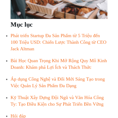
Mục lục
Phát triển Startup⁢ Đa ‍Sản⁣ Phẩm từ 5 ⁤Triệu‍ đến
100 Triệu USD: Chiến Lược ‍Thành Công‌ từ‍ CEO
Jack Altman
Bài ⁣Học‍ Quan Trọng Khi‌ Mở Rộng Quy ​Mô ⁤Kinh
⁢Doanh: ⁢Khám phá Lợi Ích‍ và Thách Thức​
Áp dụng Công Nghệ‌ và​ Đổi Mới Sáng​ Tạo ​trong
⁢Việc Quản Lý Sản Phẩm Đa⁤ Dạng
Kỹ‍ Thuật‌ Xây⁤ Dựng ⁤Đội Ngũ ⁣và Văn ⁢Hóa‍ Công
Ty: Tạo ​Điều Kiện cho‍ Sự Phát Triển Bền Vững
Hỏi đáp