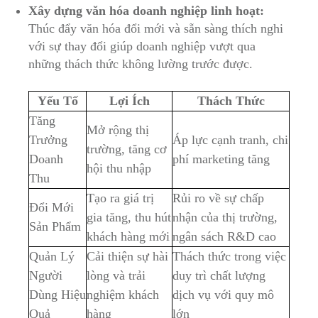
Xây dựng văn hóa doanh nghiệp linh hoạt:
Thúc đẩy văn ⁣hóa đổi ⁢mới và​ sẵn ⁢sàng thích nghi
với sự thay đổi⁣ giúp doanh​ nghiệp vượt qua
những thách ⁣thức ‌không lường trước được.
Yếu ‌Tố
Lợi Ích
Thách Thức
Tăng
Mở rộng thị‍
Trưởng
Áp lực cạnh tranh, chi
trường, tăng ‍cơ‌
Doanh‌
phí marketing tăng
hội thu nhập
Thu
Tạo ra⁢ giá trị⁢
Rủi⁤ ro về sự‌ chấp
Đổi Mới
gia tăng, thu hút​
nhận của thị ‌trường,
⁢Sản Phẩm
khách hàng mới
ngân sách R&D ⁣cao
Quản Lý
Cải thiện sự hài
Thách thức trong việc
Người
lòng và trải
⁤duy trì‍ chất lượng
‌Dùng ⁢Hiệu
nghiệm khách
⁣dịch vụ với quy mô
‌Quả
hàng
lớn