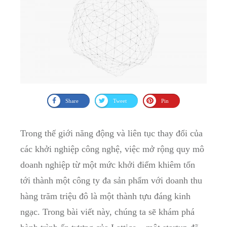
Share
Tweet
Pin
Trong ⁣thế giới​ năng động ‌và​ liên tục⁤ thay đổi của
các khởi ⁣nghiệp công nghệ, việc mở rộng‍ quy mô‍
doanh nghiệp từ một mức ‍khởi điểm khiêm⁢ tốn
tới ⁣thành một công⁢ ty đa sản ⁣phẩm⁤ với⁣ doanh thu‍
hàng trăm‌ triệu⁢ đô là một thành⁢ tựu đáng ⁣kinh
⁢ngạc. Trong bài viết ⁢này,⁣ chúng ta sẽ khám phá