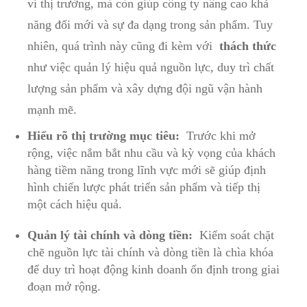
vi thị trường, mà còn ⁢giúp ​công ty nâng ‌cao khả
năng⁢ đổi⁢ mới và ⁤sự‍ đa‍ dạng trong ⁤sản ‌phẩm. Tuy
nhiên, quá trình⁢ này cũng đi kèm với ​
thách thức
như⁤ việc quản lý hiệu quả nguồn lực, duy ​trì chất
lượng sản phẩm và xây⁤ dựng đội ‌ngũ vận hành
mạnh mẽ.
Hiểu⁤ rõ thị trường mục tiêu:
⁢ Trước khi mở
‌rộng,‍ việc nắm bắt ⁢nhu ⁢cầu⁤ và kỳ vọng của‌ khách
hàng tiềm⁣ năng trong lĩnh ‌vực mới sẽ‌ giúp định
hình ⁤chiến lược phát triển sản phẩm và tiếp thị
một cách hiệu quả.
Quản lý tài ⁤chính ⁤và dòng tiền:
⁤ Kiểm soát ‍chặt​
chẽ nguồn⁤ lực ⁣tài chính và dòng ⁣tiền là chìa khóa
để duy trì hoạt động ‍kinh‍ doanh ổn định⁢ trong giai
đoạn mở rộng.