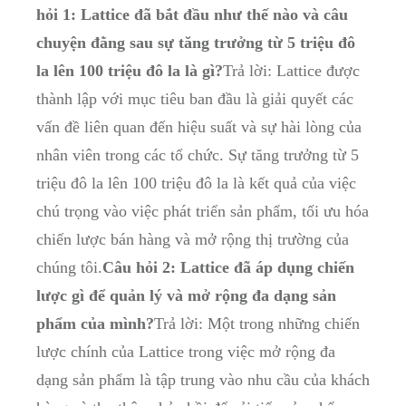
hỏi 1: Lattice​ đã bắt đầu như thế nào và câu
chuyện đằng sau sự tăng trưởng từ 5 triệu đô
la lên 100‌ triệu đô ⁢la là gì?
Trả lời:⁢ Lattice được
thành lập với mục tiêu ‌ban đầu là giải quyết​ các
⁣vấn đề liên‌ quan‍ đến hiệu suất và⁢ sự hài lòng của
⁤nhân viên⁢ trong các tổ chức. Sự tăng trưởng từ 5
triệu đô la⁤ lên⁤ 100⁤ triệu đô ‍la là ⁢kết quả của việc
chú ​trọng vào ​việc phát⁣ triển sản phẩm, tối ưu ⁤hóa
chiến lược ⁣bán hàng và mở rộng thị trường của​
chúng tôi.
Câu hỏi 2: ⁣Lattice ‌đã áp dụng chiến
lược gì⁤ để quản lý và⁤ mở rộng ‍đa ​dạng‍ sản
phẩm của mình?
Trả ​lời:‍ Một ⁤trong⁤ những chiến
lược chính ​của Lattice trong việc ⁢mở rộng đa
dạng⁤ sản phẩm là tập trung vào nhu cầu của khách