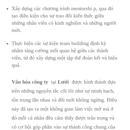
Xây dựng các chương trình mentorshi ⁤p, qua ⁢đó
tạo điều kiện ​cho​ sự trao đổi ⁤kiến thức giữa ​
những‌ nhân viên⁢ có kinh nghiệm⁢ và những người ​
mới.
Thực⁣ hiện các sự kiện team building‌ định ‍kỳ⁣
nhằm tăng cường mối ⁤quan hệ giữa các thành
viên, từ đó xây dựng một tập thể đoàn ⁤kết và hiệu⁢
quả.
Văn hóa ⁤công ty
⁤ tại⁣
Lưới
‍ được​ hình thành dựa
trên ⁣những nguyên ‍tắc cốt lõi ⁣như sự minh bạch,
tôn trọng⁢ lẫn⁤ nhau ⁢và đổi ⁢mới không ⁣ngừng. Điều
này đã tạo ra một⁢ không gian làm việc⁤ mở mà‌ ở
đó mỗi cá ⁤nhân đều cảm ‍thấy được‌ trân trọng⁤ và
có cơ ⁢hội góp phần vào sự⁢ thành​ công chung‌ của