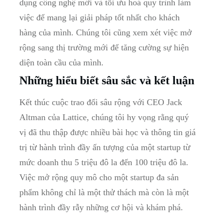
dụng ​công‌ nghệ mới và tối ưu hoá quy ⁤trình làm
việc để mang lại⁢ giải pháp tốt nhất cho khách​
hàng ​của mình. Chúng⁤ tôi cũng xem xét việc​ mở
rộng sang ‍thị trường ⁢mới để tăng cường sự hiện
diện ⁤toàn ‍cầu của mình.
Những hiểu biết sâu sắc và kết luận
Kết thúc‌ cuộc trao đổi sâu rộng⁢ với CEO Jack
Altman của Lattice, chúng tôi hy vọng rằng quý
vị⁣ đã thu thập được nhiều bài học và ​thông tin giá
trị từ ⁢hành trình đầy ấn tượng của một startup từ
mức doanh thu 5 triệu đô⁢ la‌ đến 100 triệu đô la.
Việc​ mở rộng quy ‌mô⁣ cho một startup đa sản
phẩm không‍ chỉ là một‌ thử thách mà còn ⁢là một
hành trình ⁣đầy rẫy những cơ hội và khám ‍phá.