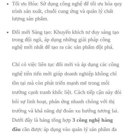
Tối ⁣ưu Hóa: Sử‍ dụng ⁤công⁣ nghệ để tối ⁤ưu⁢ hóa quy‌
trình sản ⁤xuất, chuỗi cung ứng và quản lý chất
⁣lượng sản phẩm.
Đổi ⁣mới Sáng tạo:‍ Khuyến khích​ tư duy sáng ​tạo
trong đội ngũ, áp dụng ‍những ⁢giải pháp công
nghệ ⁤mới nhất‍ để ​tạo ra các‍ sản phẩm đột ‍phá.
Chỉ có việc liên tục đổi mới và ‌áp dụng các công
nghệ tiên tiến ⁤mới giúp doanh nghiệp ⁣không chỉ
tồn tại‍ mà‌ còn phát triển mạnh mẽ trong môi
trường ‍cạnh tranh khốc​ liệt.⁢ Cách⁣ tiếp cận ​này đòi
hỏi sự ‌linh hoạt, phản ⁤ứng nhanh chóng‌ với thị
trường và ​khả năng dự đoán xu hướng ‌tương⁣ lai.
Dưới⁣ đây là bảng⁤ tổng hợp
3 công nghệ hàng
đầu
cần được áp dụng vào quản lý sản phẩm ‍đa