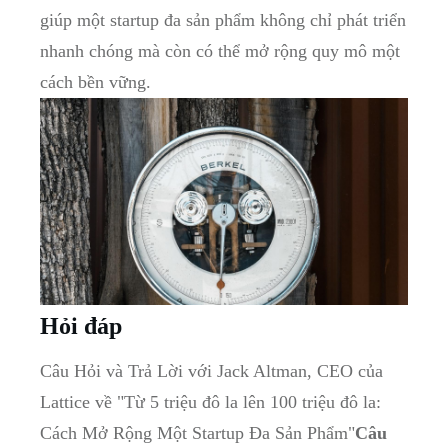
giúp một startup​ đa sản phẩm không chỉ phát ⁤triển
‌nhanh chóng mà còn có thể mở rộng​ quy ‍mô một‌
cách bền vững.
Hỏi đáp
Câu Hỏi và ‍Trả‌ Lời ⁣với Jack Altman, CEO của
Lattice ⁢về "Từ 5 triệu đô la lên 100 triệu đô⁢ la: ​
Cách Mở Rộng Một ​Startup Đa Sản⁤ Phẩm"
Câu