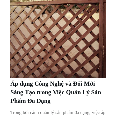
Áp dụng​ Công Nghệ ⁤và Đổi ​Mới
Sáng⁤ Tạo ⁤trong ⁤Việc Quản Lý‍ Sản
Phẩm Đa Dạng
Trong bối cảnh quản lý sản ⁢phẩm đa dạng, ⁣việc ​áp