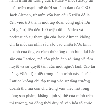
hành ⁤trình ấn​ tượng của Lattice – một startup đã⁣
phát triển ⁤mạnh mẽ dưới sự lãnh⁤ đạo của CEO
Jack Altman, từ mức ​vốn⁣ ban đầu 5 triệu đô la
đến việc ⁢trở thành một tập‌ đoàn công nghệ lớn
với giá trị lên đến ‍100 triệu đô la.Video ​và
podcast có sự tham gia của Jack Altman không
chỉ là một ‍cái nhìn sâu ‌sắc vào chiến lược kinh​
doanh​ của ông và cách thức⁣ ông định hình‍ lại bản
sắc của Lattice, mà còn phản⁢ ánh rõ‌ ràng về tâm
huyết và⁣ sự ⁤quyết tâm ⁤của ⁤một người‌ lãnh ‍đạo⁣ tài
‍năng. Điều đặc biệt trong hành trình này là cách⁣
Lattice không chỉ tập ​trung vào sự tăng trưởng
doanh thu mà​ còn ⁤chú⁣ trọng vào việc ‍mở rộng
dòng sản ⁢phẩm, khẳng định vị ​thế của mình⁤ trên
thị‌ trường, ⁢và đồng thời duy​ trì văn⁣ hóa ‍tổ chức