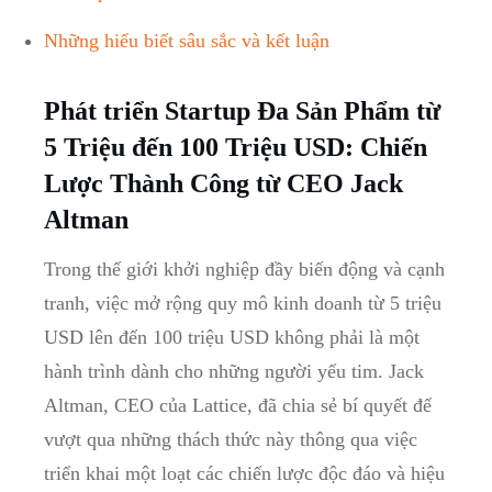
Những⁢ hiểu‌ biết⁤ sâu sắc và kết luận
Phát triển ⁣Startup⁢ Đa Sản Phẩm từ
5 ⁤Triệu đến ⁢100 Triệu ‌USD: Chiến⁢
Lược Thành ⁢Công⁢ từ CEO Jack
Altman
Trong thế giới ⁢khởi ⁤nghiệp đầy⁤ biến⁤ động và cạnh
tranh,‍ việc mở rộng quy ⁢mô⁣ kinh‌ doanh từ ‌5 triệu⁢
USD​ lên đến ⁣100 triệu ⁤USD không ⁢phải là một
hành trình dành cho ⁢những người yếu tim. ​Jack
Altman, CEO của Lattice, đã chia ​sẻ​ bí​ quyết⁢ để
vượt qua những thách thức này ‍thông ⁣qua việc​
triển khai một‍ loạt các chiến lược độc đáo ⁣và hiệu