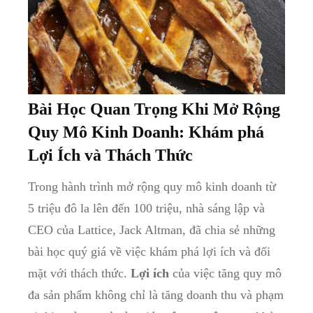
Bài Học⁣ Quan⁤ Trọng Khi Mở Rộng
Quy Mô⁢ Kinh‌ Doanh: Khám phá⁤
Lợi Ích⁤ và Thách⁣ Thức
Trong ​hành trình mở ​rộng⁢ quy mô kinh​ doanh từ
5‌ triệu đô‍ la⁣ lên ‍đến 100 triệu, ​nhà sáng ‍lập ⁢và
‌CEO của Lattice, ⁣Jack⁤ Altman, đã ‌chia sẻ‍ những
bài học ‌quý ⁣giá về việc khám phá lợi ích và đối
mặt với ​thách thức.⁣
Lợi ích
của việc tăng quy mô
đa sản ‌phẩm không chỉ là tăng doanh ⁣thu và phạm