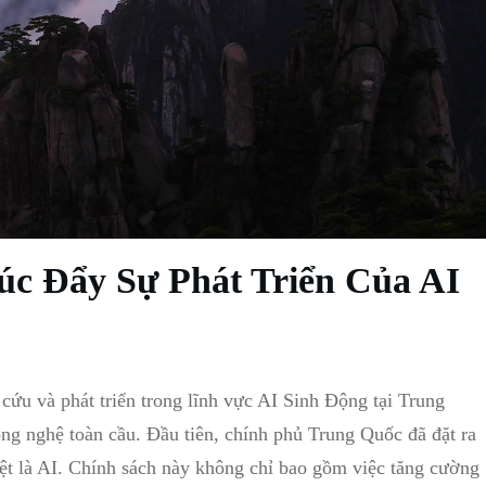
c Đẩy Sự Phát Triển Của AI
cứu và phát triển trong lĩnh vực AI Sinh Động tại Trung
g nghệ toàn cầu. Đầu tiên, chính phủ Trung Quốc đã đặt ra
iệt là AI. Chính sách này không chỉ bao gồm việc tăng cường