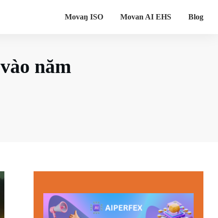
Movaŋ ISO
Movan AI EHS
Blog
o vào năm