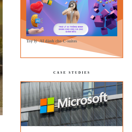
Trợ lý AI dành cho C-suites
CASE STUDIES