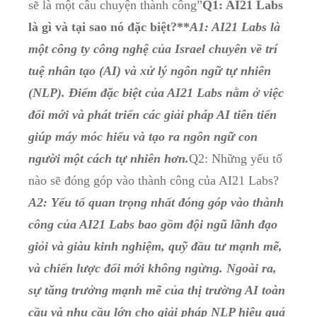
sẽ là một câu chuyện thành công”
Q1: AI21 Labs
là gì và tại sao nó đặc biệt?**
A1: AI21 Labs là
một công ty công nghệ của Israel chuyên về trí
tuệ nhân tạo (AI) và xử lý ngôn ngữ tự nhiên
(NLP). Điểm đặc biệt của AI21 Labs nằm ở việc
đổi mới và phát triển các giải pháp AI tiên tiến
giúp máy móc hiểu và tạo ra ngôn ngữ con
người một cách tự nhiên hơn.
Q2: Những yếu tố
nào sẽ đóng góp vào thành công của AI21 Labs?
A2: Yếu tố quan trọng nhất đóng góp vào thành
công của AI21 Labs bao gồm đội ngũ lãnh đạo
giỏi và giàu kinh nghiệm, quỹ đầu tư mạnh mẽ,
và chiến lược đổi mới không ngừng. Ngoài ra,
sự tăng trưởng mạnh mẽ của thị trường AI toàn
cầu và nhu cầu lớn cho giải pháp NLP hiệu quả