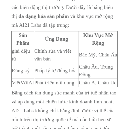
các biến động thị trường. Dưới đây là bảng biểu
thị
đa dạng hóa sản phẩm
và khu vực mở rộng
mà AI21 Labs đã tập trung:
Sản
Khu Vực Mở
Ứng Dụng
Phẩm
Rộng
giai điệu
Chỉnh sửa và viết
Bắc Mỹ, Châu Âu
từ
văn bản
Châu Âu, Trung
Đăng ký
Pháp lý tự động hóa
Đông
ViếtVớiAI
Phát triển nội dung
Châu Á, Châu Úc
Bằng cách tận dụng sức mạnh của trí tuệ nhân tạo
và áp dụng một chiến lược kinh doanh linh hoạt,
AI21 Labs không chỉ khẳng định được vị thế của
mình trên thị trường quốc tế mà còn hứa hẹn sẽ
trở thành một câu chuyện thành công vang dội.