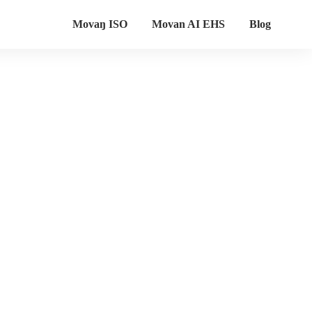
Movaŋ ISO
Movan AI EHS
Blog