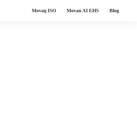
Movaŋ ISO
Movan AI EHS
Blog