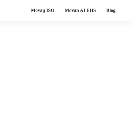
Movaŋ ISO
Movan AI EHS
Blog