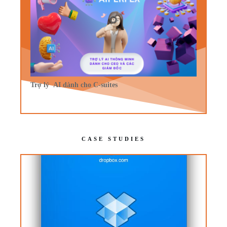
Trợ lý AI dành cho C-suites
CASE STUDIES