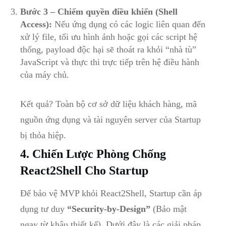
Bước 3 – Chiếm quyền điều khiển (Shell
Access):
Nếu ứng dụng có các logic liên quan đến
xử lý file, tối ưu hình ảnh hoặc gọi các script hệ
thống, payload độc hại sẽ thoát ra khỏi “nhà tù”
JavaScript và thực thi trực tiếp trên hệ điều hành
của máy chủ.
Kết quả? Toàn bộ cơ sở dữ liệu khách hàng, mã
nguồn ứng dụng và tài nguyên server của Startup
bị thỏa hiệp.
4. Chiến Lược Phòng Chống
React2Shell Cho Startup
Để bảo vệ MVP khỏi React2Shell, Startup cần áp
dụng tư duy
“Security-by-Design”
(Bảo mật
ngay từ khâu thiết kế). Dưới đây là các giải pháp