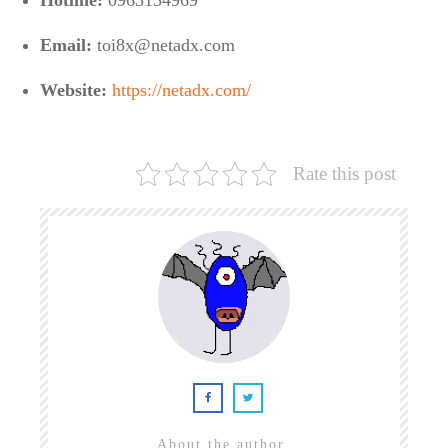
Email:
toi8x@netadx.com
Website:
https://netadx.com/
Rate this post
About the author