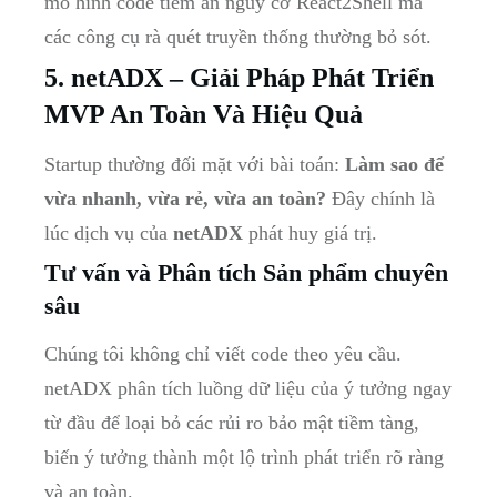
mô hình code tiềm ẩn nguy cơ React2Shell mà
các công cụ rà quét truyền thống thường bỏ sót.
5. netADX – Giải Pháp Phát Triển
MVP An Toàn Và Hiệu Quả
Startup thường đối mặt với bài toán:
Làm sao để
vừa nhanh, vừa rẻ, vừa an toàn?
Đây chính là
lúc dịch vụ của
netADX
phát huy giá trị.
Tư vấn và Phân tích Sản phẩm chuyên
sâu
Chúng tôi không chỉ viết code theo yêu cầu.
netADX phân tích luồng dữ liệu của ý tưởng ngay
từ đầu để loại bỏ các rủi ro bảo mật tiềm tàng,
biến ý tưởng thành một lộ trình phát triển rõ ràng
và an toàn.