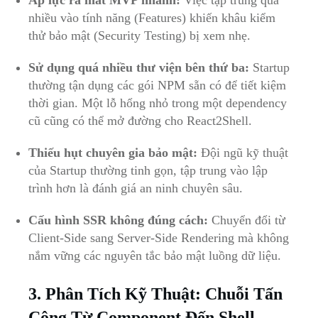
nhiều vào tính năng (Features) khiến khâu kiểm
thử bảo mật (Security Testing) bị xem nhẹ.
Sử dụng quá nhiều thư viện bên thứ ba:
Startup
thường tận dụng các gói NPM sẵn có để tiết kiệm
thời gian. Một lỗ hổng nhỏ trong một dependency
cũ cũng có thể mở đường cho React2Shell.
Thiếu hụt chuyên gia bảo mật:
Đội ngũ kỹ thuật
của Startup thường tinh gọn, tập trung vào lập
trình hơn là đánh giá an ninh chuyên sâu.
Cấu hình SSR không đúng cách:
Chuyển đổi từ
Client-Side sang Server-Side Rendering mà không
nắm vững các nguyên tắc bảo mật luồng dữ liệu.
3. Phân Tích Kỹ Thuật: Chuỗi Tấn
Công Từ Component Đến Shell