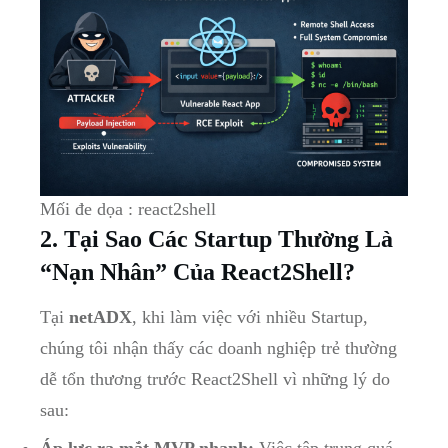
Mối đe dọa : react2shell
2. Tại Sao Các Startup Thường Là
“Nạn Nhân” Của React2Shell?
Tại
netADX
, khi làm việc với nhiều Startup,
chúng tôi nhận thấy các doanh nghiệp trẻ thường
dễ tổn thương trước React2Shell vì những lý do
sau:
Áp lực ra mắt MVP nhanh:
Việc tập trung quá