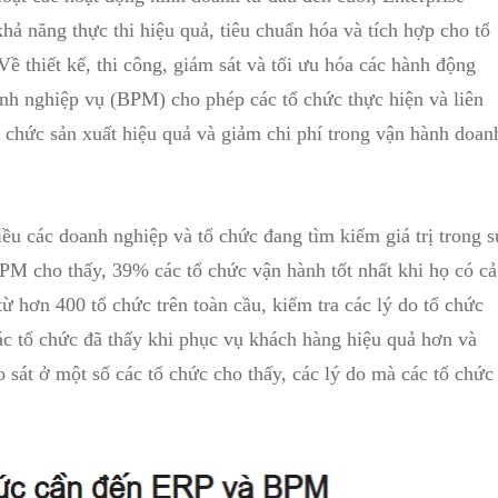
ả năng thực thi hiệu quả, tiêu chuẩn hóa và tích hợp cho tổ
ề thiết kế, thi công, giám sát và tối ưu hóa các hành động
ình nghiệp vụ (BPM) cho phép các tổ chức thực hiện và liên
tổ chức sản xuất hiệu quả và giảm chi phí trong vận hành doan
iều các doanh nghiệp và tổ chức đang tìm kiếm giá trị trong s
 cho thấy, 39% các tổ chức vận hành tốt nhất khi họ có cả
 hơn 400 tổ chức trên toàn cầu, kiểm tra các lý do tổ chức
ác tổ chức đã thấy khi phục vụ khách hàng hiệu quả hơn và
sát ở một số các tổ chức cho thấy, các lý do mà các tổ chức