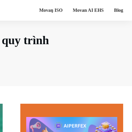
Movaŋ ISO
Movan AI EHS
Blog
 quy trình