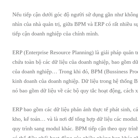
Nếu tiếp cận dưới góc độ người sử dụng gần như không
nhìn của nhà quản trị, giữa BPM và ERP có rất nhiều sự
tiếp cận doanh nghiệp của chính mình.
ERP (Enterprise Resource Planning) là giải pháp quản t
chứa toàn bộ các dữ liệu của doanh nghiệp, bao gồm dữ 
của doanh nghiệp… Trong khi đó, BPM (Bussiness Proce
kinh doanh của doanh nghiệp. Dữ liệu trong hệ thống 
nó bao gồm dữ liệu về các bộ quy tắc hoạt động, cách 
ERP bao gồm các dữ liệu phản ảnh thực tế phát sinh, c
kho, kế toán… và là nơi để tổng hợp dữ liệu các modul
quy trình sang modul khác. BPM tiếp cận theo quy trìn
có thể điều phối hoạt động của nhiều phòng ban khác n