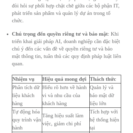
đòi hỏi sự phối hợp chặt chẽ giữa các bộ phận IT,
phát triển sản phẩm và quản lý dự án trong tổ
chức.
Chú trọng đến quyền riêng tư và bảo mật
: Khi
triển khai giải pháp AI, doanh nghiệp cần đặc biệt
chú ý đến các vấn đề về quyền riêng tư và bảo
mật thông tin, tuân thủ các quy định pháp luật liên
quan.
Nhiệm vụ
Hiệu quả mong đợi
Thách thức
Phân tích dữ
Hiểu rõ hơn về hành
Quản lý và
liệu khách
vi và nhu cầu của
bảo mật dữ
hàng
khách hàng
liệu lớn
Tự động hóa
Tích hợp với
Tăng hiệu suất làm
quy trình vận
hệ thống hiện
việc, giảm chi phí
hành
tại