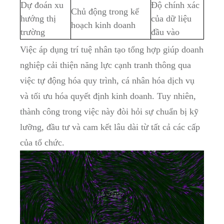
Dự đoán xu
Độ chính xác
Chủ động trong kế
hướng thị
của dữ liệu
hoạch kinh doanh
trường
đầu vào
Việc áp dụng trí tuệ nhân tạo tổng hợp giúp doanh
nghiệp cải thiện năng lực cạnh tranh thông qua
việc tự động hóa quy trình, cá nhân hóa dịch vụ
và tối ưu hóa quyết định kinh doanh. Tuy nhiên,
thành công trong việc này đòi hỏi sự chuẩn bị kỹ
lưỡng, đầu tư và cam kết lâu dài từ tất cả các cấp
của tổ chức.