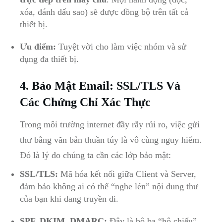
xóa, đánh dấu sao) sẽ được đồng bộ trên tất cả
thiết bị.
Ưu điểm:
Tuyệt vời cho làm việc nhóm và sử
dụng đa thiết bị.
4. Bảo Mật Email: SSL/TLS Và
Các Chứng Chỉ Xác Thực
Trong môi trường internet đầy rẫy rủi ro, việc gửi
thư bằng văn bản thuần túy là vô cùng nguy hiểm.
Đó là lý do chúng ta cần các lớp bảo mật:
SSL/TLS:
Mã hóa kết nối giữa Client và Server,
đảm bảo không ai có thể “nghe lén” nội dung thư
của bạn khi đang truyền đi.
SPF, DKIM, DMARC:
Đây là bộ ba “hộ chiếu”