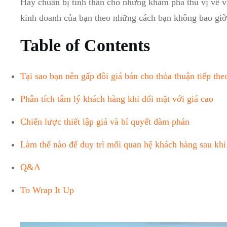
Hãy chuẩn bị⁣ tinh thần cho những khám phá ‍thú⁢ vị về v
kinh⁢ doanh của ⁤bạn theo những cách ‍bạn không bao giờ
Table ⁣of Contents
Tại sao ⁤bạn nên gấp đôi giá bán cho⁢ thỏa thuận tiếp⁣ the
Phân tích tâm ‌lý khách hàng khi ​đối mặt‌ với giá cao
Chiến‌ lược thiết lập giá và bí quyết đàm phán
Làm thế nào để duy trì mối quan hệ ⁤khách ‌hàng sau khi⁢
Q&A
To Wrap It Up