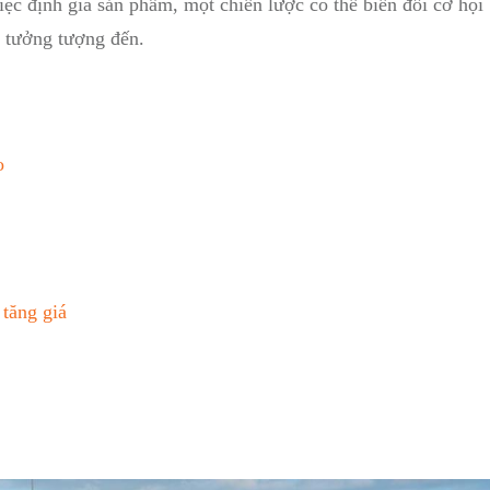
iệc định giá sản phẩm, một chiến lược có thể biến đổi ​cơ ⁤hội
⁢ tưởng ⁣tượng đến.
o
 tăng giá