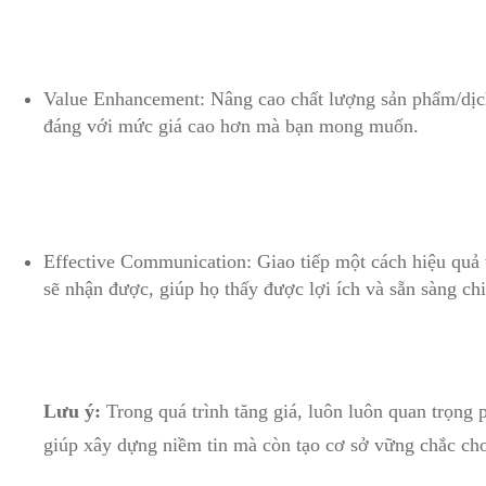
Value⁢ Enhancement:​ Nâng cao chất lượng sản phẩm/dịch
đáng với mức giá cao hơn mà bạn mong muốn.
Effective Communication: Giao tiếp⁤ một cách ‍hiệu quả với
sẽ nhận được, giúp họ thấy được​ lợi⁣ ích và sẵn sàng ‌chi
Lưu ý:
Trong quá trình​ tăng ‌giá,‌ luôn⁤ luôn quan trọn
giúp xây dựng niềm tin mà ​còn tạo cơ sở vững chắc cho⁤