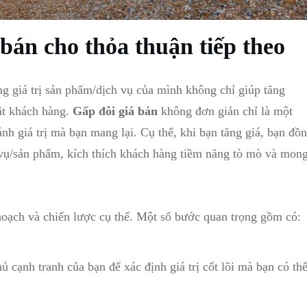
á bán cho thỏa thuận tiếp theo
ng giá trị sản phẩm/dịch vụ của⁣ mình​ không chỉ giúp tăng
mắt khách hàng.
Gấp⁤ đôi giá bán
⁣không đơn‍ giản chỉ ⁣là ⁤một
 ánh giá trị mà bạn mang lại. Cụ thể, khi bạn tăng giá, bạn đồ
ch‌ vụ/sản phẩm, ​kích thích khách⁤ hàng tiềm năng tò mò và mon
hoạch​ và chiến lược cụ thể. Một số⁢ bước quan ⁢trọng gồm ⁢có:
 ⁣cạnh‍ tranh của bạn ⁣để xác định‍ giá trị cốt lõi mà bạn có th