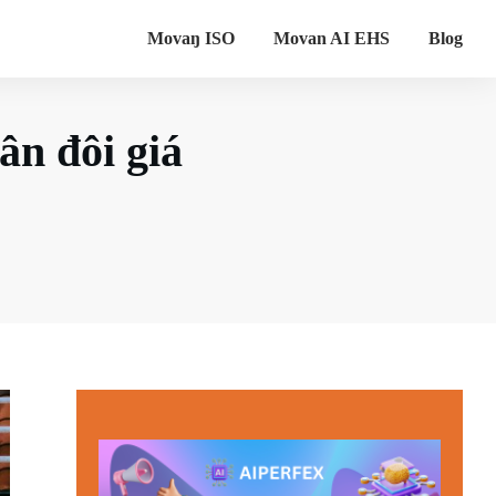
Movaŋ ISO
Movan AI EHS
Blog
ân đôi giá