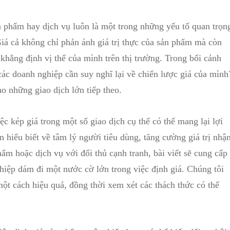
 ‌phẩm hay dịch vụ luôn là một trong những yếu‌ tố quan trọng
‌ cả không chỉ phản ánh giá trị⁢ thực của sản phẩm⁤ mà ‍còn‌
khẳng ​định vị‍ thế của mình trên thị trường. Trong bối cảnh
 các doanh nghiệp cần suy nghĩ lại⁣ về ‌chiến lược giá của mình
o ⁢những giao⁤ dịch ⁤lớn tiếp theo.
iệc kép giá trong một ⁤số giao‍ dịch cụ thể có thể mang lại lợi
​ hiểu biết về tâm ‍lý⁣ người tiêu dùng,‌ tăng cường giá trị nhậ
m hoặc dịch ⁣vụ với ⁣đối thủ cạnh tranh,‍ bài viết sẽ ‌cung cấp
h nghiệp dám đi một nước cờ lớn trong việc định ⁣giá. Chúng tôi
một cách hiệu quả, đồng thời xem xét các thách ​thức⁣ có thể