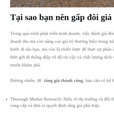
Tại sao⁤ bạn⁢ nên gấp đôi gi
Trong quá trình phát ​triển kinh doanh, việc đánh giá đú
doanh ⁤thu mà còn nâng cao giá trị thương hiệu trong‌ 
bước đi táo bạo, ⁣mà còn là chiến lược ‍để thực⁢ sự phản
thời​ gửi đi ‍thông‌ điệp về độ tin cậy và chất ‌lượng dị
muốn khám phá.
Đương nhiên, để ‌
tăng⁢ giá thành công
, bạn cần có kế⁤ 
Thorough Market Research: Hiểu rõ⁤ thị ​trường và đối‌ thủ
cung cấp và đưa ra quyết ⁤định tăng giá ⁤phù hợp.