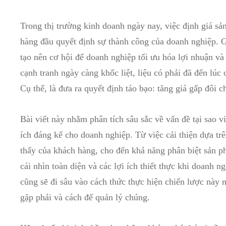
Trong thị trường kinh doanh ngày nay, việc định giá sản
hàng đầu quyết định sự thành công của doanh nghiệp. Giá
tạo nên cơ hội để doanh nghiệp tối ưu hóa lợi nhuận và 
cạnh tranh ngày⁣ càng khốc liệt, liệu ⁤có phải đã đến lúc
Cụ‌ thể, là đưa ra ⁤quyết định táo bạo: tăng giá gấp đôi ⁣ch
Bài viết ‍này​ nhằm phân tích sâu sắc về vấn⁤ đề tại ‌sao v
ích đáng‍ kể cho doanh nghiệp. Từ việc cải ⁣thiện dựa trên
thấy của khách​ hàng, cho đến ⁤khả năng phân biệt sản phẩ
cái ⁣nhìn toàn⁣ diện ​và các​ lợi ‍ích thiết thực khi doan
cũng sẽ đi sâu‌ vào cách thức thực‌ hiện chiến lược này 
gặp phải và cách để quản ‌lý chúng.