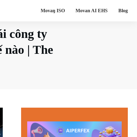
Movaŋ ISO
Movan AI EHS
Blog
i công ty
ế nào | The