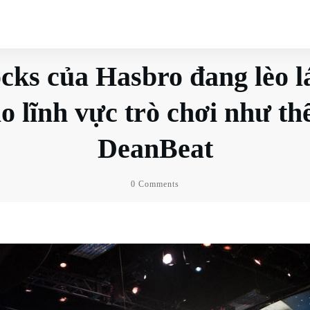
cks của Hasbro đang lèo lá
o lĩnh vực trò chơi như th
DeanBeat
0
Comments