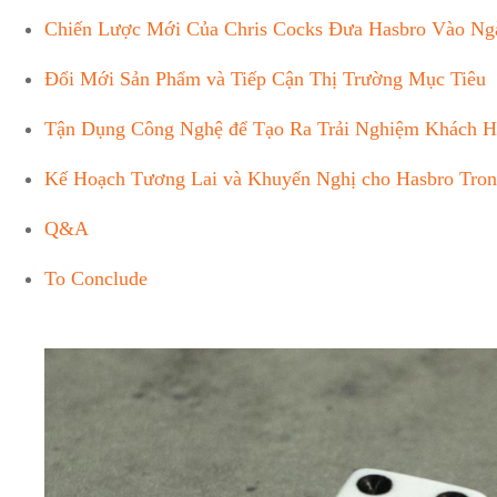
Chiến Lược Mới‍ Của Chris Cocks Đưa Hasbro Vào N
Đổi Mới Sản Phẩm và Tiếp Cận Thị Trường Mục Tiêu
Tận Dụng Công Nghệ để Tạo Ra Trải Nghiệm Khách Hà
Kế⁢ Hoạch Tương ‍Lai và Khuyến Nghị⁣ cho Hasbro Tron
Q&A
To Conclude