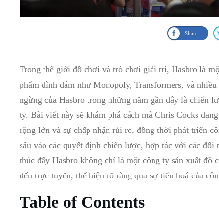
Share
Trong thế ⁤giới đồ chơi ​và trò chơi giải trí, Hasbro là 
phẩm đình ⁣đám‍ như ​Monopoly, Transformers, và nhiều
ngừng của‍ Hasbro trong⁢ những năm gần đây là chiến lượ
ty. Bài viết này sẽ khám phá cách mà Chris ⁤Cocks​ đang d
rộng lớn và sự chấp ‌nhận rủi ro, đồng thời‍ phát triển cô
sâu vào các quyết định ‍chiến lược, hợp tác với‍ các ⁤đối
thúc đẩy Hasbro không chỉ là⁢ một công ty sản xuất đồ c
đến trực tuyến, thể hiện rõ ràng‍ qua sự tiến hoá của cô
Table of Contents