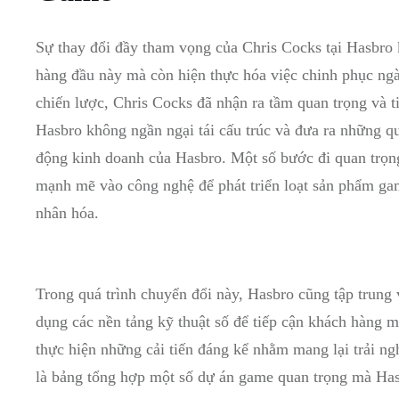
Sự⁣ thay đổi đầy tham vọng của Chris Cocks tại Hasbro k
hàng đầu này mà còn ​hiện ⁢thực hóa ⁢việc chinh phục ​ngà
chiến lược, Chris Cocks đã nhận ra tầm quan trọng và t
Hasbro không ngần ngại tái cấu trúc và đưa ra ⁣những qu
động kinh doanh của Hasbro. Một số bước đi quan trọn
mạnh mẽ vào công ‍nghệ để phát triển loạt sản phẩm game
nhân hóa.
Trong quá ​trình chuyển‌ đổi ​này, Hasbro cũng ⁣tập ⁢tru
dụng các nền tảng kỹ thuật ‍số để tiếp cận khách hàng mục
thực hiện⁣ những cải tiến đáng kể ⁤nhằm ⁣mang lại trải 
là bảng tổng hợp⁢ một số dự án‌ game quan trọng mà Has