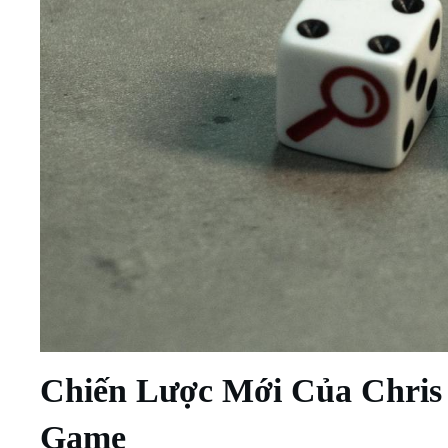
Chiến ‌Lược Mới Của‍ Chri
⁣Game