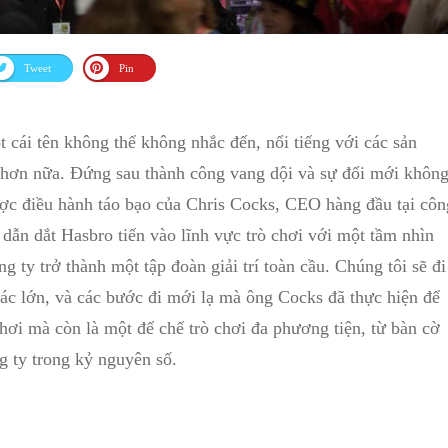
Tweet
Pin
một cái tên không ⁢thể không nhắc đến, nổi tiếng với các sản
⁤ hơn nữa. Đứng sau thành công vang dội và sự đổi mới khôn
c điều ⁣hành táo bạo của Chris⁢ Cocks, CEO hàng đầu⁢ tại công
ẫn⁣ dắt Hasbro tiến vào lĩnh ⁤vực trò chơi ‌với một ⁢tầm nhìn
ng ty trở thành một tập đoàn giải trí toàn​ cầu. Chúng tôi sẽ đi​
 tác lớn, và⁣ các bước đi mới lạ ⁢mà ông Cocks đã‍ thực hiện để
hơi​ mà còn là một đế chế ⁣trò chơi đa phương tiện, từ bàn cờ
ng ty trong kỷ nguyên số.