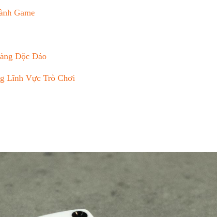
gành Game
ng Độc⁣ Đáo‌
g Lĩnh Vực Trò ​Chơi