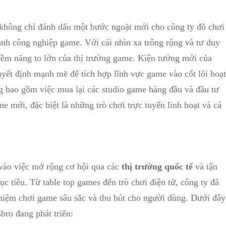
hông chỉ đánh dấu ⁤một bước ngoặt mới cho công⁢ ty ‍đồ chơi​
nh công nghiệp game. Với‍ cái nhìn xa trông​ rộng​ và tư duy⁣
iềm năng to lớn của thị‌ trường game. Kiện tướng mới của
yết định mạnh ‍mẽ để tích hợp ‍lĩnh vực game vào cốt lõi hoạt
g bao gồm việc mua lại các studio game hàng đầu và đầu tư
 mới, đặc biệt là ⁢những trò chơi trực tuyến linh hoạt và cá
ng vào việc mở rộng cơ hội qua các
thị trường quốc tế
và tận
 tiêu. Từ ‌table top games đến‌ trò⁤ chơi điện tử, công ty đã
nghiệm chơi game ​sâu sắc và thu hút cho người dùng. Dưới đây
bro đang phát triển: