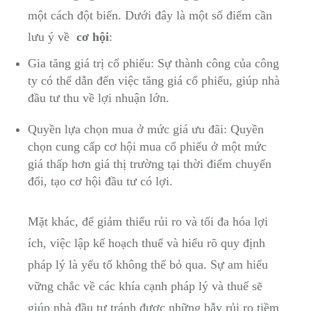
một cách đột biến.⁢ Dưới đây là một số điểm ​cần
⁣lưu ý về ‌
cơ hội
:
Gia ⁢tăng giá trị cổ phiếu: Sự thành công‌ của‌ công
ty có thể dẫn đến việc tăng giá cổ phiếu, giúp⁢ nhà
đầu‌ tư thu ⁣về ⁢lợi nhuận‌ lớn.
Quyền lựa chọn mua ‍ở mức giá ưu đãi: Quyền
chọn cung cấp cơ hội mua cổ phiếu ở một ⁤mức
giá thấp⁣ hơn giá thị trường tại thời ​điểm chuyển​
đổi, ⁤tạo cơ hội đầu tư‌ có lợi.
Mặt ​khác, để giảm‌ thiểu⁤ rủi ro và tối ⁤đa hóa lợi
ích, việc lập kế hoạch thuế và hiểu‌ rõ quy định
‌pháp‌ lý ​là yếu ‌tố không thể bỏ ‍qua. Sự am hiểu
vững chắc ‍về các⁣ khía cạnh pháp lý và‍ thuế sẽ
giúp ⁢nhà đầu tư tránh được những bẫy⁤ rủi ro tiềm