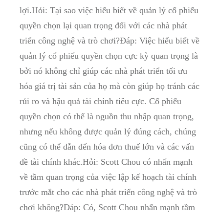
lợi.Hỏi: Tại sao việc hiểu biết về quản lý cổ ​phiếu
quyền ​chọn lại quan trọng đối với ‌các nhà phát
triển ‍công nghệ và trò chơi?Đáp: Việc hiểu biết‌ về‌
quản lý cổ phiếu ⁤quyền chọn cực kỳ quan trọng là
bởi nó không chỉ giúp các‍ nhà phát triển tối ưu
hóa giá trị tài sản ​của họ mà ⁣còn giúp ⁤họ ⁤tránh ⁢các
rủi ro và hậu​ quả tài ‍chính tiêu cực. Cổ phiếu
⁤quyền chọn ‍có thể là ‌nguồn thu nhập ⁢quan trọng,
nhưng nếu không⁣ được quản lý đúng cách, chúng
cũng có thể dẫn đến hóa ‌đơn thuế lớn và các vấn
đề tài⁢ chính khác.Hỏi:‍ Scott⁤ Chou có⁤ nhấn mạnh
về ⁤tầm quan trọng của việc⁣ lập kế hoạch tài‍ chính
⁣trước⁤ mắt cho các ‍nhà phát triển công⁤ nghệ​ và trò
chơi không?Đáp:⁤ Có,‍ Scott Chou nhấn mạnh tầm