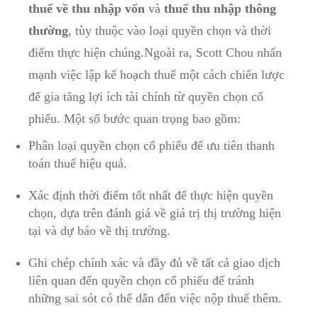
thuế về thu nhập ‍vốn
và
thuế thu nhập⁣ thông
thường
, tùy thuộc‌ vào loại quyền chọn và​ thời
điểm thực hiện⁢ chúng.Ngoài ra, Scott ⁣Chou nhấn
⁢mạnh việc lập⁣ kế hoạch thuế một cách‍ chiến‌ lược
để gia tăng lợi ích tài chính từ quyền ​chọn cổ
phiếu. Một số bước quan trọng bao gồm:
Phân loại quyền chọn cổ phiếu ​để ưu ⁤tiên thanh
toán thuế hiệu quả.
Xác⁤ định thời điểm tốt nhất để thực hiện ‌quyền
chọn, ⁣dựa ‌trên đánh giá về giá trị thị trường hiện⁤
tại và dự⁤ báo về thị⁣ trường.
Ghi chép chính xác và đầy ‌đủ về tất cả giao dịch
liên quan đến quyền ‍chọn cổ phiếu để tránh
những sai ‌sót có thể dẫn đến việc⁤ nộp⁢ thuế thêm.