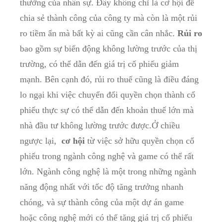
thưởng‌ của ​nhân sự. Đây ⁢không chỉ là cơ hội để
chia sẻ thành công của công ty mà còn là ⁣một rủi
ro tiềm ẩn mà bất kỳ ​ai cũng cần ⁤cân nhắc.
Rủi ro
bao gồm ​sự biến động không lường trước của⁣ thị
trường, có‍ thể dẫn đến giá trị cổ phiếu giảm
mạnh. Bên‌ cạnh đó, rủi ro thuế ‌cũng là điều​ đáng
⁢lo ngại khi việc chuyển đổi quyền chọn ‌thành‌ cổ
phiếu thực sự có thể dẫn đến khoản thuế lớn‍ mà
nhà đầu tư ⁤không lường trước được.Ở ‍chiều​
ngược lại, ⁣
cơ hội
từ việc ⁣sở hữu quyền ‌chọn cổ
phiếu trong ngành công‌ nghệ và game có thể rất
lớn. Ngành công ‍nghệ là một⁣ trong‍ những ngành
năng động⁢ nhất với tốc độ ⁤tăng trưởng nhanh
⁢chóng, ⁢và ‌sự thành công của một dự⁣ án ​game
hoặc công nghệ mới có ⁣thể tăng giá trị ‍cổ phiếu