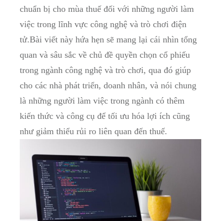
chuẩn bị ⁣cho mùa thuế đối với những người ‍làm
việc trong lĩnh vực⁢ công nghệ và​ trò chơi điện
tử.Bài viết⁣ này hứa hẹn sẽ ​mang lại ⁣cái ​nhìn tổng
quan‍ và sâu sắc về chủ đề ⁢quyền ⁢chọn cổ ⁣phiếu⁤
trong ngành‌ công nghệ và ⁢trò chơi, ‌qua ⁢đó⁢ giúp‍
cho các nhà phát triển, doanh nhân, và ⁣nói chung
là những ⁢người làm việc ⁤trong ngành ⁢có ‍thêm⁣
kiến ‌thức và công cụ để tối ưu hóa ⁢lợi ích cũng
như giảm thiểu rủi ro liên quan đến⁢ thuế.