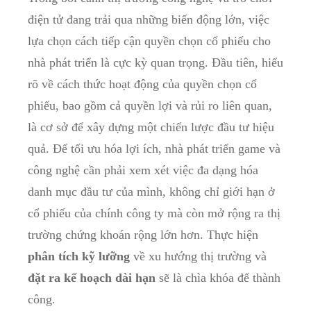
điện tử đang trải‍ qua những biến động lớn, việc
lựa chọn cách tiếp cận quyền chọn cổ phiếu cho
nhà​ phát triển là‍ cực kỳ quan ‌trọng. Đầu ‍tiên, hiểu⁤
rõ về cách thức hoạt động của quyền chọn cổ
phiếu,⁢ bao gồm cả quyền lợi và rủi ro ‌liên quan,
là⁣ cơ sở để ‍xây dựng một chiến lược đầu tư ​hiệu
quả.⁢ Để tối ưu hóa lợi ích, nhà⁢ phát triển ⁣game và
công nghệ ⁤cần ⁢phải xem xét việc đa dạng‍ hóa
danh mục ⁢đầu tư ⁣của mình, không chỉ giới⁢ hạn ‌ở
cổ ‍phiếu của ‌chính công ty ​mà còn mở rộng ra thị
trường ‍chứng ⁢khoán ‌rộng lớn hơn. Thực hiện
phân tích kỹ ⁢lưỡng
‌về xu hướng thị trường và
đặt ra kế hoạch dài hạn
sẽ là chìa khóa để thành‌
công.