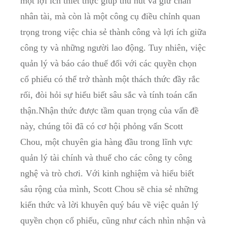
một lợi ích thiết thực giúp thu hút ⁢và giữ ⁣chân
nhân tài, mà còn⁣ là một công cụ điều‌ chỉnh quan
trọng trong việc chia sẻ thành công và lợi⁢ ích giữa
công ty và​ những người lao động. ‍Tuy nhiên, việc
quản lý và báo cáo thuế đối với các quyền ‍chọn
cổ phiếu có thể trở ​thành một thách thức⁣ đầy rắc
rối, đòi hỏi sự hiểu‌ biết sâu sắc và⁢ tính toán cẩn
thận.Nhận thức được tầm quan trọng‍ của vấn đề
này, chúng tôi đã có cơ hội ‍phỏng vấn Scott
Chou, một chuyên gia ‍hàng đầu trong lĩnh vực⁢
quản ‍lý tài chính⁤ và thuế​ cho các công ⁢ty ⁢công
nghệ và trò chơi. Với kinh nghiệm và hiểu biết
sâu rộng⁣ của mình, Scott Chou sẽ chia sẻ những
kiến ⁤thức và⁢ lời khuyên quý ‍báu về việc quản⁤ lý⁢
quyền chọn cổ phiếu, ‍cũng như cách nhìn nhận ⁢và‍