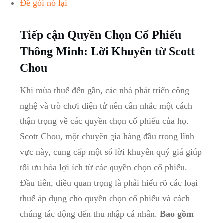
Để gói nó lại
Tiếp cận Quyền Chọn Cổ‍ Phiếu
‌Thông​ Minh: Lời Khuyên từ Scott
Chou
Khi mùa thuế đến ⁣gần, các nhà‍ phát triển ⁤công
nghệ và trò chơi ⁣điện tử‌ nên ‍cân nhắc một cách
thận trọng về các⁢ quyền​ chọn ‌cổ‍ phiếu của họ.
Scott Chou, một ‍chuyên​ gia​ hàng đầu trong lĩnh
vực này, cung cấp một số lời khuyên quý giá giúp
⁤tối ​ưu hóa lợi⁣ ích ​từ các ⁢quyền chọn ⁤cổ ⁢phiếu.‌
Đầu tiên, điều quan trọng là phải hiểu rõ các loại
‌thuế⁤ áp dụng cho quyền ‌chọn cổ⁢ phiếu và cách
chúng tác động đến thu nhập cá nhân.
Bao⁢ gồm