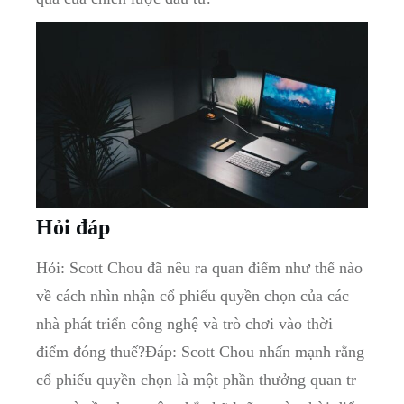
Hỏi đáp
Hỏi: Scott Chou ⁢đã nêu ra quan ⁣điểm như ⁢thế ⁣nào
về ‌cách nhìn nhận cổ phiếu quyền chọn của ⁣các
⁤nhà ⁢phát triển công nghệ và trò chơi ⁢vào thời
điểm ​đóng thuế?Đáp: Scott Chou⁤ nhấn mạnh‍ rằng
cổ phiếu ⁢quyền chọn là một phần thưởng quan tr