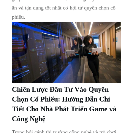
ẩn và tận dụng‍ tốt nhất cơ​ hội từ quyền chọn cổ⁢
phiếu.
Chiến Lược Đầu Tư Vào⁣ Quyền
Chọn Cổ Phiếu: Hướng ⁤Dẫn Chi
Tiết Cho​ Nhà Phát Triển Game ‌và
Công Nghệ
Trong bối cảnh‍ thị ‌trường công nghệ và ⁤trò⁢ chơi