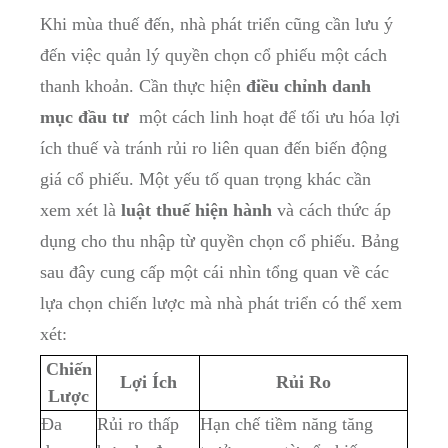
Khi mùa thuế⁤ đến, nhà ‌phát triển cũng ​cần lưu‍ ý
đến⁢ việc ⁢quản lý quyền ⁣chọn cổ phiếu một cách
thanh khoản. Cần thực hiện
điều chỉnh‌ danh
mục đầu tư
‍ một cách linh hoạt để tối ưu hóa lợi
ích thuế và tránh rủi ro liên‍ quan đến biến ⁤động
‍giá cổ phiếu. Một yếu tố quan⁤ trọng ⁤khác cần⁤
xem xét là
luật ‌thuế hiện hành
và cách thức áp⁣
dụng cho thu nhập từ quyền chọn ⁣cổ phiếu. ⁤Bảng
sau đây⁤ cung cấp⁤ một cái ⁣nhìn tổng quan về các
lựa ‌chọn chiến‌ lược mà nhà phát triển ⁣có thể xem​
xét:
Chiến
Lợi Ích
Rủi Ro
Lược
Đa
Rủi ro thấp⁤
Hạn chế tiềm năng tăng