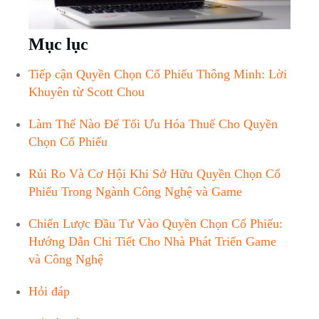
Mục lục
Tiếp cận Quyền ⁢Chọn Cổ Phiếu Thông Minh: Lời
Khuyên ⁣từ Scott Chou
Làm Thế Nào Để Tối Ưu Hóa Thuế⁢ Cho Quyền
Chọn Cổ⁤ Phiếu ⁢
Rủi Ro Và Cơ Hội​ Khi ⁣Sở Hữu Quyền ‍Chọn ‌Cổ
Phiếu Trong Ngành Công Nghệ ⁢và Game⁤ ⁤
Chiến Lược Đầu Tư​ Vào Quyền Chọn Cổ‌ Phiếu:‌
Hướng Dẫn Chi Tiết Cho Nhà Phát ⁤Triển Game​
và Công⁤ Nghệ
Hỏi đáp