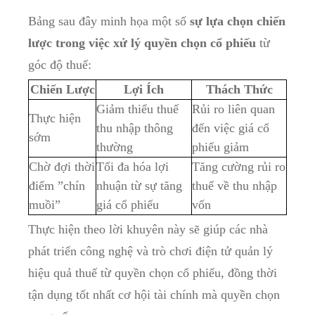
Bảng sau đây minh họa‌ một số⁤
sự​ lựa chọn chiến
lược⁢ trong việc⁢ xử lý ⁢quyền ⁢chọn ⁤cổ phiếu
từ⁤
góc độ thuế:
Chiến Lược
Lợi Ích
Thách‍ Thức
Giảm thiểu thuế
Rủi ‌ro liên ​quan
Thực hiện
thu ⁤nhập thông
đến ⁢việc‌ giá cổ
‌sớm
thường
phiếu giảm
Chờ đợi thời
Tối ⁣đa hóa lợi
Tăng cường‍ rủi ‌ro
điểm ⁣”chín
nhuận từ⁤ sự tăng
thuế về thu ⁤nhập
muồi”
giá cổ phiếu
vốn
Thực hiện theo lời​ khuyên ‍này sẽ giúp các nhà
‌phát​ triển công nghệ và trò chơi điện ‍tử quản lý
hiệu quả thuế từ quyền chọn cổ phiếu, đồng thời
tận dụng tốt nhất cơ hội tài ⁢chính​ mà⁢ quyền chọn