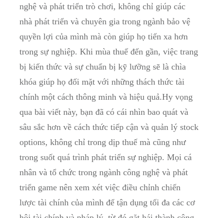
nghệ và ⁣phát triển trò ⁤chơi, không chỉ⁣ giúp các
nhà phát triển ⁣và‍ chuyên ⁣gia trong ngành bảo vệ
quyền lợi ‍của‍ mình mà⁤ còn giúp họ tiến xa hơn‌
trong sự nghiệp. Khi mùa ⁣thuế đến gần, việc trang
bị kiến thức và sự chuẩn bị kỹ lưỡng sẽ là chìa ​
khóa giúp họ đối​ mặt với những thách thức tài ​
chính một‍ cách⁢ thông minh và⁣ hiệu‍ quả.Hy vọng
qua⁤ bài viết này, bạn đã ⁢có cái nhìn ‌bao quát và
sâu sắc⁢ hơn ‌về cách thức tiếp⁣ cận và quản lý stock
options, không⁢ chỉ trong dịp thuế mà cũng‍ như
trong suốt‌ quá trình​ phát triển sự ‌nghiệp. Mọi cá
nhân và tổ⁢ chức⁢ trong ngành công nghệ và phát⁣
triển game nên xem xét việc điều chỉnh chiến
lược ⁤tài ⁢chính của mình ⁢để tận dụng tối đa ​các cơ
hội tài chính​ và pháp‌ lý, từ ⁢đó gặt hái thành⁢ công