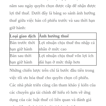
năm sau ngày quyền chọn được ⁢cấp để ‌nhận được
lợi ⁤thế⁢ thuế. Dưới đây là ⁤bảng so sánh ảnh hưởng⁤
thuế giữa ‍việc bán cổ ⁤phiếu trước và sau thời hạn
giữ hành:
Loại giao dịch
Ảnh hưởng thuế
Bán trước thời
Lợi ‍nhuận chịu thuế thu​ nhập cá
hạn⁣ giữ hành
nhân ở mức⁢ cao
Bán sau⁢ thời
Lợi‍ nhuận chịu thuế vốn lợi ích
hạn giữ hành
dài hạn ở mức thấp hơn
Những chiến lược trên ⁢chỉ là bước đầu tiên trong
việc tối ưu hóa​ thuế⁤ cho quyền chọn cổ phiếu. ​
Các nhà phát triển cũng ‍cần tham khảo ý kiến⁣ của
⁢các chuyên gia tài chính để hiểu rõ hơn về ứng
dụng của⁢ các luật thuế có‍ liên quan và đánh giá⁣