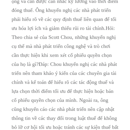
ọng và cần được cân nhắc kỹ ⁣lưỡng ‌vào thời điểm
đóng thuế. Ông ⁣khuyến nghị các ⁣nhà phát‍ triển
phải hiểu rõ về‍ các quy định thuế liên⁢ quan để ⁣tối ​
ưu hóa lợi ích ⁤và giảm thiểu rủi ro tài chính.Hỏi:
Theo chia ‌sẻ của ⁢Scott Chou, những khuyến nghị
⁤cụ ⁢thể mà⁤ nhà phát triển công ​nghệ và trò chơi
cần thực ⁣hiện ‌khi ⁣xem xét ‍cổ⁣ phiếu quyền chọn
của họ là gì?Đáp: Chou⁣ khuyến nghị các nhà phát
triển⁣ nên ⁢tham ⁤khảo ý kiến của các chuyên gia ​tài
chính và kế toán để hiểu rõ ‍các ‌tác động thuế và
⁢lựa chọn thời điểm tối ưu để thực hiện hoặc bán ​
cổ phiếu quyền chọn của mình. Ngoài ‍ra, ông
cũng khuyến cáo các nhà⁢ phát triển‍ nên‍ cập‌ nhật
thông⁤ tin về các⁣ thay đổi trong luật thuế‌ để không
bỏ lỡ‌ cơ ⁣hội tối ưu hoặc⁣ tránh các sự kiện thuế bất⁣