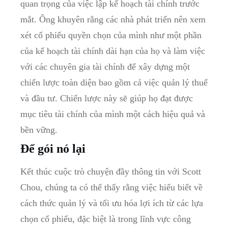
quan trọng của ​việc lập kế hoạch tài chính ⁣trước
mắt. Ông khuyên rằng các nhà‌ phát triển nên​ xem
xét cổ phiếu quyền chọn của mình như ‍một phần⁤
của kế hoạch tài chính dài​ hạn của họ​ và làm⁢ việc
với các chuyên gia tài chính để xây⁢ dựng một‍
chiến lược toàn‍ diện bao ‍gồm cả việc quản lý thuế
và đầu tư. Chiến lược này sẽ⁢ giúp ⁤họ‌ đạt ⁤được
mục tiêu tài ‍chính của mình ⁢một cách hiệu quả và
bền vững.
Để gói nó ‌lại
Kết thúc ⁣cuộc trò chuyện đầy ⁣thông⁤ tin ⁢với Scott
Chou, chúng ta có thể‍ thấy rằng việc ‌hiểu ⁢biết ⁤về
cách thức quản lý và​ tối ưu ⁢hóa ⁣lợi ích‍ từ ⁢các lựa
chọn ⁤cổ ‌phiếu, đặc biệt​ là ‍trong lĩnh ‌vực công