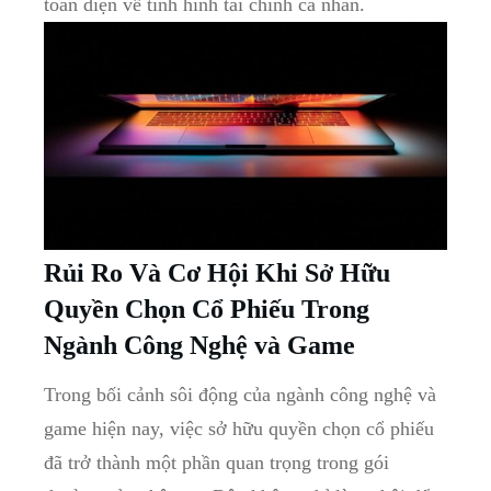
toàn diện⁢ về tình hình ⁣tài chính‌ cá nhân.
Rủi ‍Ro Và ⁤Cơ Hội Khi Sở⁤ Hữu
⁢Quyền​ Chọn Cổ Phiếu Trong
Ngành Công Nghệ và Game
Trong​ bối cảnh sôi động ‍của ngành công nghệ và
game hiện nay, việc ⁤sở hữu quyền⁤ chọn ‍cổ ⁢phiếu ​
đã trở thành ‌một phần ‌quan trọng ‍trong gói