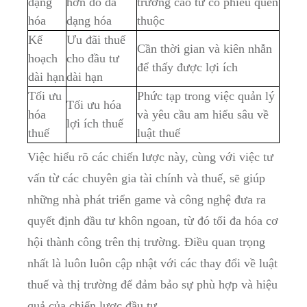
dạng⁢
hơn do đa
trưởng ⁢cao ​từ cổ​ phiếu quen
hóa
dạng hóa
thuộc
Kế
Ưu đãi thuế
Cần thời gian và kiên nhẫn
hoạch
cho ​đầu⁣ tư
để ​thấy được lợi ‌ích
⁤dài⁣ hạn
dài ⁢hạn
Tối ‍ưu
Phức⁢ tạp​ trong⁣ việc quản ⁤lý
Tối‍ ưu hóa
hóa
và yêu cầu⁤ am hiểu sâu⁤ về‌
lợi ích ⁣thuế
thuế
luật thuế
Việc hiểu ⁣rõ ​các⁢ chiến ‍lược này, ​cùng với ‍việc tư​
vấn từ các chuyên ⁣gia⁣ tài chính và ⁤thuế, sẽ ⁢giúp
những nhà phát triển ‌game và công nghệ đưa ra
quyết ⁤định ‌đầu tư khôn ngoan, từ đó⁤ tối⁣ đa​ hóa cơ
hội thành công trên thị trường.‌ Điều quan⁢ trọng
nhất là luôn luôn cập ‍nhật với các thay đổi về luật
thuế⁣ và thị ⁣trường để đảm bảo sự ‍phù hợp và hiệu
quả của chiến lược đầu‌ tư.