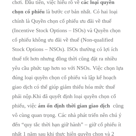
chơi. Đầu tiên, ⁤việc hiểu rõ về⁢
các loại quyền
chọn⁢ cổ phiếu
là bước cơ bản nhất. Có​ hai loại
chính là Quyền chọn cổ phiếu ưu đãi⁤ về thuế
(Incentive ⁢Stock Options‍ – ISOs) và Quyền chọn
cổ⁢ phiếu không ưu đãi về thuế (Non-qualified
Stock Options⁢ – NSOs). ISOs thường có ⁢lợi ích
thuế tốt hơn nhưng ‌đồng ‌thời cũng đặt ra nhiều
yêu cầu phức tạp hơn so với NSOs. Việc chọn lựa​
đúng ‌loại‍ quyền chọn cổ phiếu và lập kế hoạch
giao dịch⁤ có thể​ giúp giảm‌ thiểu hóa ​mức ⁣thuế
phải​ nộp.Khi đã⁣ quyết ‌định loại⁢ quyền chọn cổ
phiếu,​ việc
ám ​ổn định ⁤thời ⁣gian giao dịch
⁣ cũng
vô cùng​ quan ‌trọng. Các nhà phát triển nên ⁤chú ý
đến “quy ‌tắc‌ thời hạn giữ ‍hành” – giữ cổ phiếu ít
nhất 1 năm sau khi⁢ thực hiện quyền ⁤chọn và 2