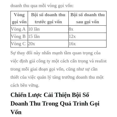
doanh thu qua mỗi vòng gọi vốn:
Vòng
Bội số doanh thu
Bội số doanh thu
gọi vốn
trước gọi vốn
sau gọi vốn
Vòng A
10 lần
8x
Vòng B
15 lần
12x
Vòng C
20x
16x
Sự thay đổi này nhấn mạnh tầm quan trọng của
việc định giá công ty một cách cẩn trọng và realist
trong mỗi giai đoạn gọi vốn, cũng như sự cần
thiết của việc quản lý tăng trưởng doanh thu một
cách bền vững.
Chiến Lược Cải Thiện Bội Số
Doanh Thu Trong Quá Trình Gọi
Vốn