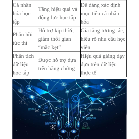
Cá nhân
Dễ dàng xác định
Tăng hiệu quả và
hóa học
mục tiêu cá nhân
động lực học tập
tập
hóa
Hỗ trợ kịp thời,
Gia tăng tương tác,
Phản hồi
giảm thời gian
hiểu rõ nhu cầu học
tức thì
“mắc kẹt”
viên
Phân tích
Hiệu quả giảng dạy
Được hỗ trợ dựa
dữ liệu
dựa trên dữ liệu
trên bằng chứng
học tập
thực tế