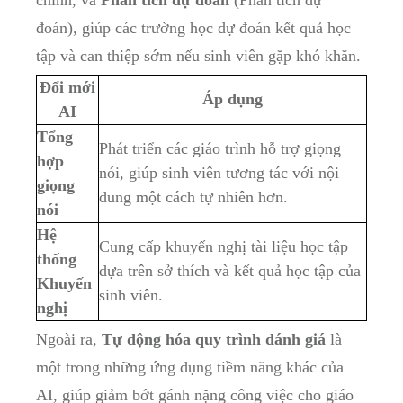
chỉnh, và
Phân tích dự đoán
(Phân tích dự
đoán), giúp các trường học dự đoán kết quả học
tập và can thiệp sớm nếu sinh viên gặp khó khăn.
Đổi mới
Áp dụng
AI
Tổng
Phát triển các giáo trình hỗ trợ giọng
hợp
nói, giúp sinh viên tương tác với nội
giọng
dung một cách tự nhiên hơn.
nói
Hệ
Cung cấp khuyến nghị tài liệu học tập
thống
dựa trên sở thích và kết quả học tập của
Khuyến
sinh viên.
nghị
Ngoài ra,
Tự động hóa quy trình đánh giá
là
một trong những ứng dụng tiềm năng khác của
AI, giúp giảm bớt gánh nặng công việc cho giáo