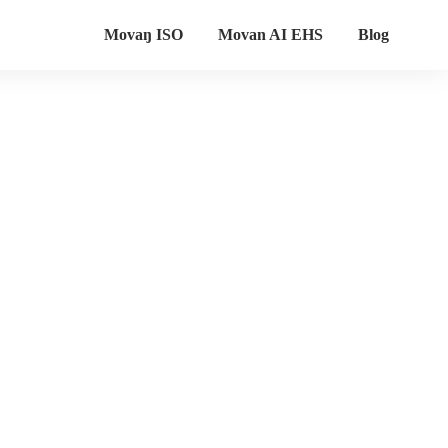
Movaŋ ISO
Movan AI EHS
Blog