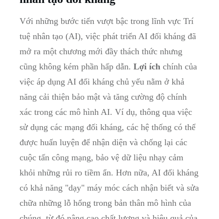
Với những⁤ bước tiến vượt bậc trong lĩnh vực Trí
tuệ nhân tạo (AI), việc phát triển AI đối kháng đã
mở ra một chương‍ mới đầy thách thức nhưng
cũng không kém phần hấp dẫn.
Lợi ⁢ích
chính của
việc áp dụng AI đối kháng chủ yếu nằm ở khả
‍năng cải ‌thiện bảo mật và tăng cường độ chính
xác trong các mô hình AI. Ví dụ, thông qua việc
sử dụng các mạng đối kháng, các hệ thống⁢ có thể
được huấn luyện để nhận diện và chống lại các
cuộc tấn công mạng, bảo vệ dữ liệu nhạy cảm
khỏi ​những rủi ⁢ro tiềm ẩn. ⁣Hơn nữa, AI đối kháng
có khả‌ năng "dạy" máy móc cách nhận biết và sửa
chữa những lỗ hổng trong bản thân mô hình của
chúng, từ đó nâng cao chất lượng và hiệu ‍quả của