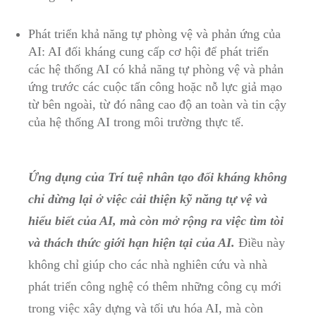
Phát triển khả năng tự phòng vệ và phản ứng‌ của
AI: AI đối⁢ kháng ‌cung cấp cơ hội để ⁤phát triển⁣
các hệ thống AI có khả năng tự phòng vệ‍ và phản
ứng trước các cuộc tấn công⁣ hoặc nỗ lực giả mạo
từ ⁢bên ngoài,‍ từ đó nâng cao độ‍ an toàn⁣ và⁢ tin cậy⁣
của hệ thống AI trong môi⁢ trường thực tế.
Ứng dụng của Trí tuệ nhân tạo đối kháng không
chỉ dừng lại ở việc‌ cải thiện kỹ năng ⁤tự ‌vệ ‍và
hiểu biết của AI, mà còn mở rộng ra việc tìm tòi
và thách thức giới hạn hiện tại của ​AI.
Điều⁢ này
không chỉ giúp cho các nhà ‌nghiên cứu ‌và nhà
phát triển công nghệ có thêm những công cụ mới
trong việc xây dựng và tối ưu hóa ⁤AI, mà còn