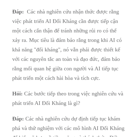
Đáp:
​ Các nhà‍ nghiên cứu‍ nhận thức được rằng
việc phát triển AI Đối Kháng​ cần ‌được ⁤tiếp cận
một cách cẩn thận để tránh những rủi ⁢ro có thể
xảy ra. Mục tiêu là đảm⁤ bảo rằng‍ trong‍ khi‍ AI ‍có ​
khả⁢ năng "đối kháng", nó vẫn‌ phải được thiết kế
với các nguyên tắc an toàn và‌ đạo đức, đảm bảo⁣
rằng mối ⁤quan hệ giữa con người và AI tiếp tục
phát triển một cách hài⁤ hòa ‍và tích cực.
Hỏi:
Các bước tiếp theo​ trong việc nghiên cứu và
phát triển‍ AI Đối Kháng là‌ gì?
Đáp:
Các nhà ‌nghiên cứu dự định tiếp tục khám
phá và thử nghiệm với các mô hình AI⁤ Đối Kháng‌