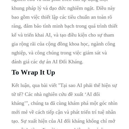
khung ‍pháp lý ⁣và đạo đức nghiêm ngặt. ​Điều⁤ này
bao gồm việc thiết lập các tiêu chuẩn an toàn rõ
ràng, đảm bảo tính minh bạch‍ trong quá trình thiết
‍kế và triển khai AI, ⁤và tạo điều kiện ⁢cho sự tham⁤
gia⁢ rộng rãi của cộng đồng khoa‌ học, ngành công‍
nghiệp, và công chúng trong việc giám sát ​và​
đánh ⁣giá các dự án AI ‌Đối Kháng.
To Wrap It Up
Kết ⁣luận,​ qua bài viết "Tại sao AI phải thể hiện sự
tử tế? Các nhà nghiên cứu đề ⁣xuất ‘AI đối
kháng’",⁤ chúng ta đã cùng‌ khám ⁤phá một góc nhìn
mới mẻ về cách tiếp cận và ​phát triển trí tuệ nhân
tạo. Sự xuất⁣ hiện của AI⁣ đối kháng không chỉ​ mở