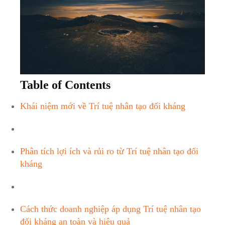
Table of Contents
Khái niệm mới về Trí tuệ nhân tạo ⁤đối kháng
Phân tích lợi ​ích⁢ và rủi ro​ từ Trí⁣ tuệ nhân tạo đối
kháng
Cách thức doanh nghiệp‌ áp dụng Trí tuệ⁢ nhân tạo
‌đối kháng an toàn và hiệu quả