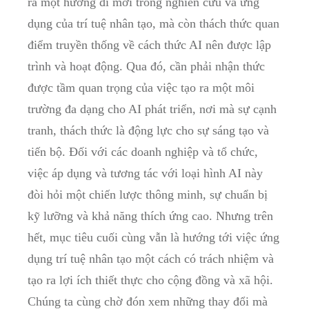
ra một‍ hướng đi mới ‌trong ‌nghiên cứu và ‍ứng
dụng của trí tuệ nhân tạo, mà còn thách thức quan
điểm truyền‍ thống về cách thức AI nên ⁣được lập
trình và hoạt động. Qua đó, cần phải nhận thức
được⁣ tầm quan trọng của việc⁢ tạo ra một môi
trường đa dạng cho AI phát triển, nơi ⁢mà sự cạnh
tranh, thách thức là động lực ⁣cho sự sáng tạo và
tiến bộ. Đối với các ⁤doanh nghiệp và tổ chức,
việc áp dụng và⁤ tương tác với loại hình AI này
đòi hỏi một chiến lược‌ thông minh, sự chuẩn bị
kỹ lưỡng và khả năng thích ứng cao. Nhưng trên
hết, mục tiêu cuối cùng vẫn​ là hướng tới việc ứng
dụng trí tuệ​ nhân tạo một cách có trách nhiệm và⁣
tạo ra lợi ích thiết thực cho cộng đồng và xã ‌hội.
Chúng ta ⁤cùng chờ đón xem những thay đổi mà