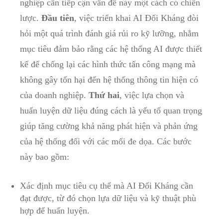
nghiệp cần tiếp cận vấn đề này một cách có chiến
lược.
Đầu tiên
, việc triển khai AI Đối Kháng đòi
hỏi một quá trình đánh giá ⁢rủi ro kỹ ⁣lưỡng, nhằm
mục tiêu ‌đảm bảo rằng các hệ thống AI được thiết
kế để chống lại các hình thức tấn công mạng mà
không gây tổn hại đến hệ thống thông tin ⁢hiện có
của doanh nghiệp.
Thứ hai
, việc lựa chọn và
huấn luyện dữ‍ liệu ⁣đúng cách là ⁤yếu tố quan trọng
giúp⁤ tăng cường ‌khả năng‌ phát hiện​ và phản ứng
của hệ thống đối với các mối đe dọa. Các bước
này bao gồm:
Xác định mục tiêu‌ cụ thể ‌mà AI Đối Kháng cần
đạt được,​ từ đó chọn lựa ⁢dữ liệu và kỹ thuật phù
hợp để ⁢huấn luyện.