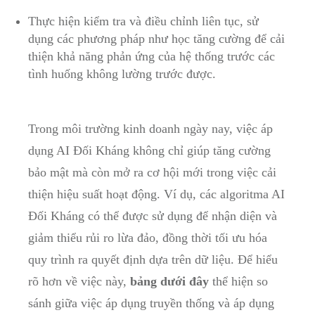
Thực hiện‌ kiểm tra và điều chỉnh liên‍ tục, sử
dụng các phương pháp như học ⁣tăng cường để cải
thiện khả năng phản ⁣ứng của hệ thống trước các
‌tình huống không lường trước ⁤được.
Trong môi⁤ trường kinh doanh ngày nay, việc áp
dụng AI Đối Kháng không chỉ giúp tăng ⁤cường
bảo⁣ mật mà còn mở ra cơ hội mới trong việc cải
thiện hiệu suất hoạt động. Ví dụ, các algoritma AI
Đối ⁣Kháng có thể được sử dụng để nhận diện và
giảm thiểu ‍rủi ⁣ro lừa đảo, đồng thời tối ưu⁢ hóa
quy ​trình ra quyết định dựa ‌trên dữ ⁢liệu. Để hiểu
rõ hơn về việc này,
bảng ​dưới đây
thể hiện‌ so
sánh giữa việc áp ‍dụng truyền thống và áp‍ dụng