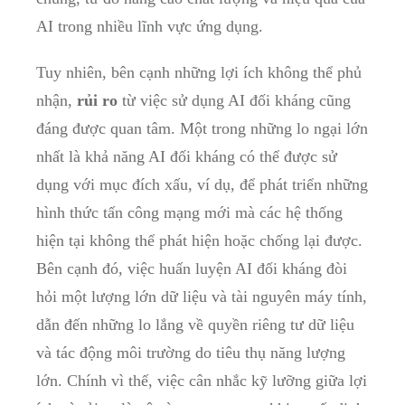
AI ‍trong nhiều lĩnh vực ⁣ứng dụng.
Tuy nhiên, bên cạnh những lợi ích không​ thể phủ
nhận,
rủi ro
từ việc sử dụng AI đối kháng cũng
đáng⁣ được quan tâm. Một⁢ trong những lo ngại lớn
nhất là​ khả‌ năng AI đối kháng có thể được sử
dụng ⁤với⁣ mục đích xấu, ⁣ví dụ, để phát triển⁢ những
hình thức tấn công mạng mới mà các hệ thống
hiện tại không thể phát ⁣hiện hoặc chống lại được.
Bên cạnh đó, việc huấn⁢ luyện AI đối⁤ kháng đòi
hỏi một lượng lớn dữ liệu‍ và tài nguyên máy tính,
dẫn đến những lo lắng‍ về quyền riêng tư dữ liệu
và‍ tác động môi trường do tiêu thụ năng lượng
lớn. Chính vì ⁣thế, ⁤việc cân nhắc kỹ ⁣lưỡng giữa lợi