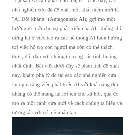
"Tại⁣ sao AI cần phải ‍thân thiện?" ‌ Gần đây, các‍
nhà nghiên cứu‌ đã đề xuất một khái niệm mới là
"AI Đối kháng" (Antagonistic ⁣AI), gợi mở ⁤một
hướng đi mới cho⁣ sự phát triển của AI, không chỉ‌
dừng lại ở việc tạo ra‍ các⁢ hệ thống​ AI ‍luôn hướng
tới việc hỗ trợ con người mà còn có thể thách
thức,⁤ đối đầu với chúng ta trong các ‍tình huống
nhất ‌định. Bài viết dưới đây sẽ phân tích đề xuất⁤
này, ​khám phá ⁢lý do tại sao các nhà nghiên cứu
lại⁤ nghĩ⁣ rằng việc phát ​triển AI với khả năng đối
kháng có thể mang lại‌ lợi ích cho ⁣xã hội, qua đó
mở ra một‍ cánh cửa mới về cách chúng ta hiểu và
tương tác với trí tuệ nhân tạo.