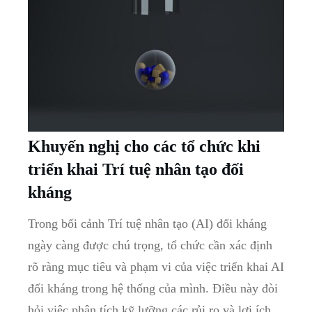
Khuyến nghị cho các‍ tổ chức ⁢khi
triển⁤ khai Trí tuệ nhân tạo đối
kháng
Trong bối cảnh Trí tuệ nhân tạo (AI) đối kháng
ngày⁤ càng được chú trọng, tổ chức cần xác định⁤
rõ ràng mục tiêu và phạm ‍vi của việc triển khai AI‍
đối kháng trong hệ thống của mình. Điều này đòi
hỏi việc‌ phân tích kỹ lưỡng các rủi ro và lợi ích,