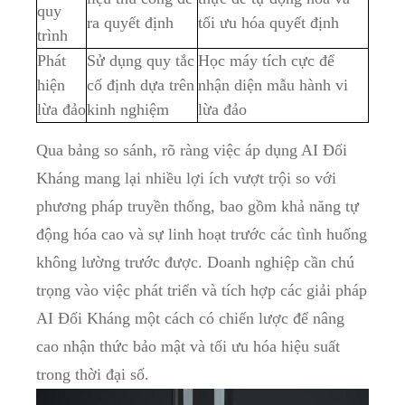
quy
ra quyết ⁢định
tối ưu hóa quyết định
trình
Phát
Sử dụng quy tắc‍
Học⁢ máy tích cực để​
hiện
cố định dựa trên⁤
nhận diện mẫu hành ⁢vi
lừa đảo
kinh nghiệm
lừa đảo
Qua bảng so sánh, ​rõ ràng việc áp dụng AI Đối‌
Kháng mang‌ lại nhiều lợi ích vượt trội so với
phương pháp truyền thống, bao ⁣gồm khả năng tự
động hóa cao và sự linh ⁤hoạt trước các tình huống
không lường trước được. Doanh nghiệp cần chú
⁣trọng vào‌ việc phát ​triển và tích hợp các giải pháp
AI Đối Kháng một cách có chiến lược để⁢ nâng
cao nhận thức bảo mật và tối ưu ⁣hóa hiệu suất
trong thời đại số.