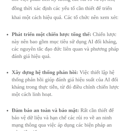
đồng thời xác định ⁣các yếu tố cần thiết để triển
⁣khai ‌một ​cách hiệu quả. Các ⁤tổ chức nên xem ⁤xét:
Phát⁤ triển một chiến⁣ lược tổng thể:
Chiến lược
này nên bao gồm mục tiêu sử dụng AI đối kháng,
các nguyên tắc‍ đạo⁣ đức liên quan và phương pháp
đánh ‍giá hiệu quả.
Xây dựng hệ thống phản hồi:
Việc thiết lập hệ
thống phản hồi giúp đánh giá hiệu suất của‌ AI đối
kháng trong thực tiễn, từ đó điều chỉnh chiến lược‍
một cách linh hoạt.
Đảm bảo an toàn và bảo mật:
Rất​ cần thiết để
bảo vệ ​dữ liệu và hạn chế các rủi ro về an ninh
mạng thông qua việc áp​ dụng các biện pháp ⁤an