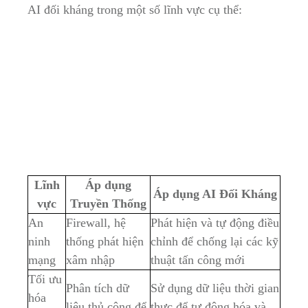
AI đối kháng trong một số lĩnh vực cụ thể:
Lĩnh
Áp dụng
Áp dụng AI‍ Đối Kháng
⁤vực
Truyền Thống
An
Firewall, hệ ​
Phát hiện và tự động điều
ninh
thống phát hiện
chỉnh ‌để chống lại các kỹ
mạng
xâm nhập
thuật‌ tấn công ⁣mới
Tối ưu
Phân tích⁣ dữ
Sử dụng⁢ dữ liệu thời gian
hóa‍
liệu thủ công để
thực để tự động​ hóa và