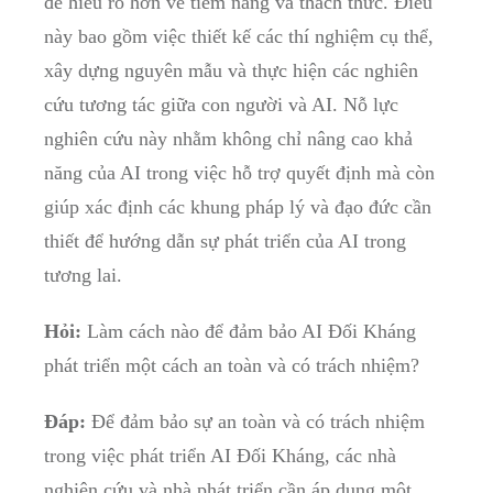
để hiểu rõ hơn ⁤về⁤ tiềm năng và‌ thách thức. Điều
này bao gồm việc thiết kế ⁢các thí​ nghiệm cụ ‍thể,
xây dựng nguyên mẫu và thực hiện các nghiên
cứu⁢ tương tác giữa con người và ⁤AI. Nỗ ​lực
nghiên cứu ⁢này nhằm⁢ không chỉ nâng cao⁢ khả
năng của AI trong việc hỗ trợ ‍quyết định mà còn
giúp xác định các khung pháp ‌lý và đạo đức⁣ cần
‍thiết để hướng dẫn sự phát⁤ triển của AI⁤ trong
tương lai.
Hỏi:
Làm cách ⁢nào để đảm bảo AI Đối Kháng
phát triển một cách an toàn ⁢và có⁢ trách nhiệm?
Đáp:
Để đảm bảo sự an toàn và ⁣có trách ⁤nhiệm
trong việc phát ​triển AI Đối Kháng, ​các nhà
nghiên cứu và nhà phát ⁤triển cần áp dụng một