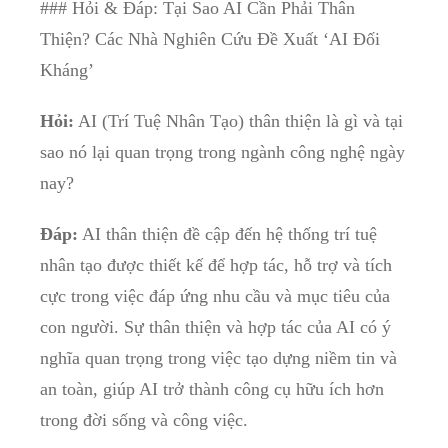
### ⁤Hỏi & Đáp:​ Tại ​Sao AI ‍Cần Phải Thân
Thiện? Các Nhà Nghiên Cứu Đề Xuất ‘AI Đối
Kháng’
Hỏi:
AI (Trí Tuệ Nhân Tạo)⁢ thân thiện là ‍gì và tại
sao nó lại quan ⁢trọng⁣ trong ngành công‌ nghệ​ ngày
nay?
Đáp:
AI thân thiện đề cập đến hệ thống trí ⁢tuệ
nhân ​tạo được thiết kế để hợp tác, hỗ trợ và tích
cực trong việc đáp ứng nhu cầu và mục tiêu của
con người. Sự thân thiện⁣ và hợp tác ​của AI có ý
nghĩa quan trọng trong việc ​tạo dựng⁣ niềm ⁤tin và
an toàn, giúp AI trở⁢ thành công cụ hữu ‌ích hơn
trong đời ⁤sống và công việc.