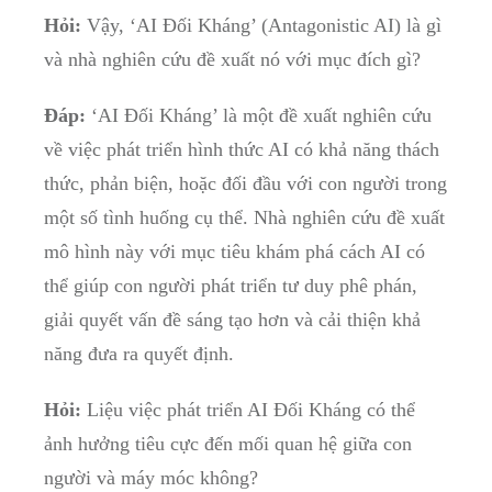
Hỏi:
Vậy, ‘AI Đối Kháng’⁤ (Antagonistic AI) là gì
và nhà nghiên cứu đề ‌xuất nó với mục đích gì?
Đáp:
‘AI Đối Kháng’ là⁤ một đề xuất⁤ nghiên cứu
về⁣ việc phát⁢ triển hình thức AI có khả ⁤năng thách
thức, phản biện, hoặc đối đầu với con người⁤ trong
một số ⁤tình huống cụ thể. Nhà nghiên cứu đề xuất
mô hình này với mục tiêu khám phá cách AI có
thể giúp con người phát triển ⁤tư⁢ duy phê phán,​
giải quyết vấn đề sáng​ tạo hơn và cải ‌thiện khả
năng đưa ra quyết định.
Hỏi:
Liệu việc phát triển‌ AI Đối Kháng có⁣ thể
ảnh hưởng tiêu cực đến mối quan hệ giữa con
người và máy⁤ móc không?