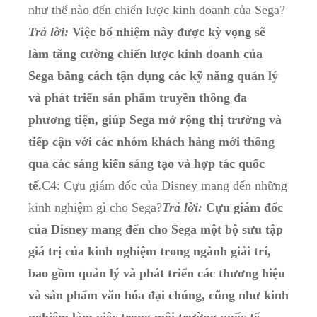
như thế nào đến chiến lược kinh doanh của Sega?
Trả lời:
Việc bổ​ nhiệm này được kỳ vọng sẽ
làm⁢ tăng⁣ cường‌ chiến lược kinh doanh của
Sega​ bằng cách​ tận dụng⁢ các kỹ năng⁢ quản lý
và phát triển⁤ sản phẩm truyền thông⁢ đa
phương tiện, giúp ⁤Sega mở rộng ‍thị trường ⁤và
tiếp cận với‍ các nhóm⁤ khách hàng mới thông
qua các ⁤sáng kiến sáng tạo và hợp ⁢tác quốc
tế.
C4: Cựu giám đốc của Disney mang đến những‍
kinh nghiệm gì cho‌ Sega?
Trả lời:
Cựu giám đốc
của Disney mang đến cho Sega ⁢một​ bộ sưu ​tập
giá trị‍ của ‌kinh nghiệm⁣ trong ngành giải trí,​
bao gồm quản lý và phát triển các thương hiệu‌
và sản⁣ phẩm văn ⁤hóa ​đại chúng, cũng như kinh
nghiệm làm việc trong môi trường quốc tế.