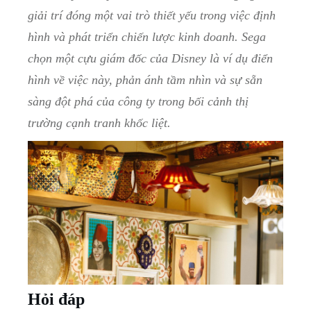
giải trí⁣ đóng một vai trò thiết yếu trong việc định
hình ​và ⁢phát triển chiến lược ⁣kinh doanh. Sega
chọn một cựu giám‍ đốc của⁤ Disney‍ là ​ví ⁣dụ điển
hình về việc ⁣này, phản ánh tầm nhìn ​và sự sẵn
sàng đột ⁤phá của công ty trong ‍bối cảnh ⁢thị
⁢trường cạnh tranh khốc liệt.
Hỏi đáp