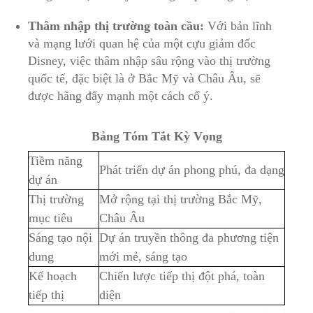
Thâm nhập thị⁣ trường toàn ​cầu:
Với bản⁢ lĩnh
và mạng‍ lưới quan hệ​ của một cựu giảm đốc
Disney, việc thâm nhập sâu rộng vào thị trường
quốc tế,⁣ đặc biệt ⁢là⁤ ở Bắc⁤ Mỹ và‌ Châu Âu, sẽ
được ​hãng đẩy mạnh​ một cách⁤ cố ý.
Bảng Tóm⁣ Tắt Kỳ Vọng
Tiềm năng
Phát triển dự ⁣án phong ‍phú, đa dạng
⁤dự án
Thị trường
Mở rộng tại thị trường Bắc Mỹ,⁣
mục tiêu
Châu Âu
Sáng tạo nội
Dự ‌án truyền thông đa phương tiện
dung
mới​ mẻ,⁤ sáng ​tạo
Kế hoạch
Chiến ⁢lược⁣ tiếp thị đột‌ phá, toàn
tiếp thị
diện