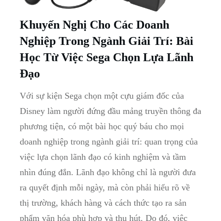
Khuyến Nghị ⁣Cho Các Doanh
Nghiệp Trong⁢ Ngành⁤ Giải Trí: Bài
Học Từ Việc Sega Chọn Lựa ⁣Lãnh
Đạo
Với‌ sự kiện Sega‌ chọn một cựu giám đốc của
Disney làm người đứng đầu mảng truyền thông đa‍
phương tiện, có ⁢một bài‍ học ⁣quý​ báu cho mọi⁤
doanh nghiệp trong⁢ ngành giải ‍trí: quan trọng của
việc lựa ​chọn lãnh đạo có kinh nghiệm và‌ tầm
nhìn đúng đắn. Lãnh‌ đạo không chỉ là người​ đưa
⁢ra quyết định ⁤mỗi ngày,⁢ mà còn phải⁣ hiểu rõ ​về
thị trường, khách hàng và cách thức‌ tạo ra sản
phẩm‍ văn ‍hóa phù‍ hợp và thu hút. Do đó, ⁢việc