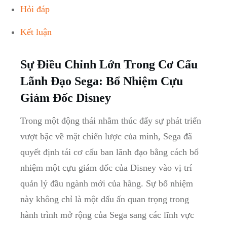
Hỏi đáp
Kết‍ luận
Sự Điều⁢ Chỉnh Lớn Trong ⁤Cơ Cấu
Lãnh Đạo ⁣Sega: Bổ Nhiệm Cựu
Giám Đốc Disney
Trong⁢ một động thái nhằm ⁣thúc đẩy ⁢sự phát triển
vượt⁤ bậc về mặt chiến lược của​ mình, Sega đã
quyết định⁢ tái cơ cấu ban lãnh đạo bằng cách⁢ bổ
nhiệm một cựu giám đốc của Disney ‍vào vị trí
quản lý⁢ đầu ngành mới ⁤của hãng. ⁣Sự bổ nhiệm
này⁤ không⁢ chỉ‌ là một dấu ấn quan‍ trọng ⁣trong
‌hành trình mở rộng của Sega⁢ sang các⁤ lĩnh ⁢vực