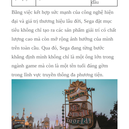
đầu
Bằng việc kết hợp sức mạnh‌ của công⁤ nghệ ⁣hiện
đại và giá trị thương ‌hiệu lâu đời, Sega đặt⁣ mục
tiêu không⁤ chỉ tạo ra ‌các‌ sản⁢ phẩm giải ‍trí ​có ​chất
lượng cao mà còn mở rộng ảnh hưởng của mình⁤
trên ​toàn cầu. Qua ‌đó, Sega đang từng bước
khẳng định​ mình không chỉ là một ông lớn trong
ngành game mà còn⁢ là ⁤một ‌tên⁣ tuổi ⁣đáng gờm
trong lĩnh vực‌ truyền thông đa phương tiện.