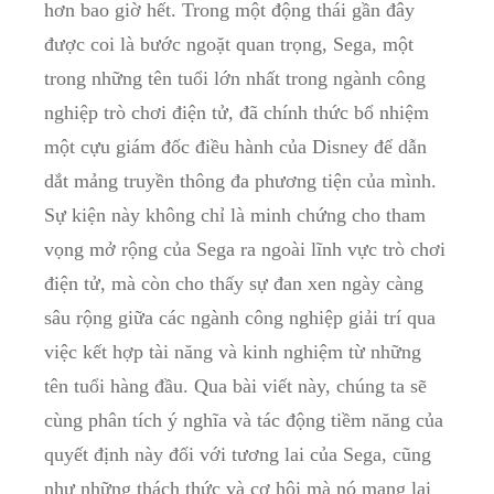
hơn bao giờ hết. Trong một động thái gần đây
được coi⁣ là bước ​ngoặt ‌quan trọng,‍ Sega,‍ một
trong những tên tuổi lớn ⁢nhất trong ngành ⁣công
nghiệp trò chơi ⁢điện tử, đã chính‍ thức⁢ bổ nhiệm
một cựu giám đốc điều‍ hành của Disney để dẫn
dắt mảng truyền thông đa phương tiện của‌ mình.⁢
Sự ⁢kiện‌ này không chỉ là minh chứng cho tham
vọng mở rộng của Sega⁢ ra ngoài lĩnh vực trò chơi
điện tử,⁣ mà còn cho thấy sự đan xen ngày càng
sâu rộng giữa các ngành công nghiệp giải ​trí qua
việc kết hợp tài năng‍ và kinh nghiệm từ ‍những
tên tuổi hàng đầu.⁣ Qua ⁣bài⁤ viết này, chúng ta sẽ ​
cùng phân tích ⁤ý⁣ nghĩa ⁤và tác động‍ tiềm năng của
quyết​ định này​ đối với ⁤tương lai của‍ Sega, cũng
như những thách thức và cơ hội mà nó ​mang lại