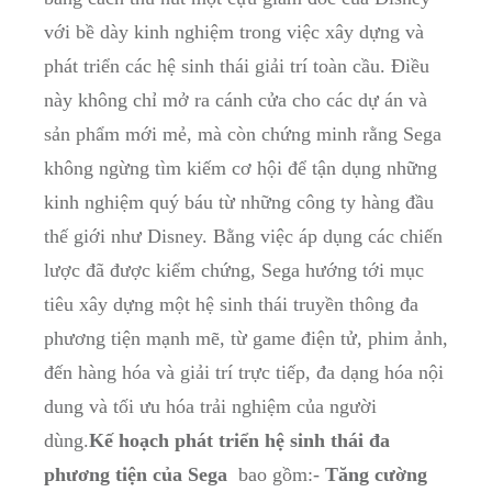
với ‌bề dày kinh nghiệm trong việc ⁣xây dựng và
phát triển các hệ ‌sinh thái giải trí toàn cầu. Điều
này ‌không chỉ mở ra cánh cửa cho các dự án và
sản phẩm⁢ mới mẻ, mà còn⁢ chứng minh rằng Sega
không⁢ ngừng tìm kiếm‌ cơ hội⁤ để tận dụng những
kinh nghiệm quý⁤ báu từ những công ty hàng đầu
thế giới như⁣ Disney. Bằng việc áp dụng các chiến
lược đã được kiểm chứng, ⁢Sega ⁤hướng tới mục⁣
tiêu xây‌ dựng một hệ sinh thái​ truyền‍ thông⁤ đa‌
phương tiện mạnh ⁢mẽ, từ game điện tử, phim ảnh,
đến hàng hóa và giải trí trực ‌tiếp,‍ đa dạng hóa nội
dung ⁢và tối⁢ ưu hóa trải​ nghiệm của người
dùng.
Kế hoạch‍ phát ⁢triển hệ sinh thái đa
phương ⁤tiện của Sega
‌ bao gồm:-
Tăng cường