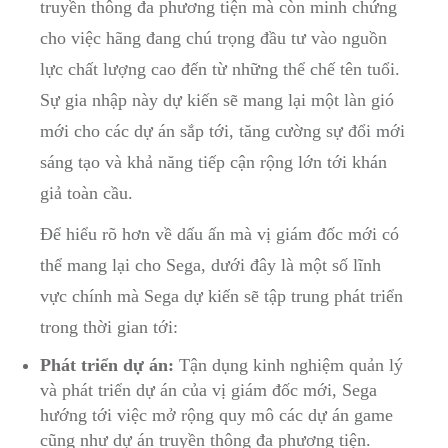
truyền thông ⁣đa phương tiện mà còn minh chứng
cho việc ​hãng đang chú ⁤trọng đầu tư⁣ vào​ nguồn
lực chất ‍lượng cao đến từ⁢ những thể chế tên‌ tuổi.
Sự ‍gia nhập này dự ‍kiến⁤ sẽ mang lại một làn gió
mới cho ⁤các ⁢dự⁣ án sắp tới, tăng cường sự đổi mới
sáng tạo⁢ và khả​ năng tiếp cận‍ rộng lớn tới khán
giả toàn cầu.
Để hiểu rõ hơn về dấu ấn mà vị ⁢giám đốc mới có
thể mang lại cho Sega, dưới đây là một số ‌lĩnh
vực‌ chính mà Sega dự kiến‍ sẽ tập trung phát triển⁤
trong thời gian tới:
Phát triển dự⁢ án:
Tận dụng kinh nghiệm quản ⁢lý
⁣và phát triển⁤ dự án của⁢ vị giám đốc mới, Sega⁢
hướng ‌tới ⁢việc‌ mở rộng quy ‌mô các ​dự ‍án game
cũng⁤ như dự án truyền ‌thông đa phương tiện.