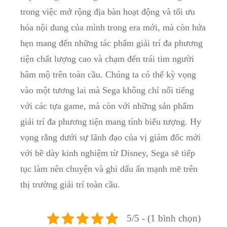
trong ‌việc ‌mở rộng ⁢địa bàn hoạt động và tối⁤ ưu
hóa nội⁤ dung của mình trong era mới, mà còn⁢ hứa
hẹn mang đến ​những tác ‌phẩm giải trí ‍đa ‍phương
tiện chất lượng cao và⁤ chạm đến ‍trái tim người
hâm mộ ⁣trên toàn cầu. Chúng ta có​ thể kỳ vọng
vào ​một ​tương lai mà⁤ Sega không ‍chỉ ​nổi tiếng
⁤với các ⁤tựa game, mà còn với những sản phẩm
giải trí đa phương tiện mang tính biểu ⁢tượng. ‌Hy⁤
vọng​ rằng dưới sự ‍lãnh đạo⁣ của vị ⁤giám đốc mới
với bề dày ⁣kinh nghiệm từ‌ Disney, Sega sẽ⁣ tiếp
tục làm ⁤nên chuyện và‍ ghi dấu ấn mạnh mẽ trên
thị trường giải​ trí toàn​ cầu.
5/5 - (1 bình chọn)