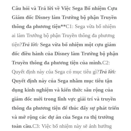
Câu hỏi ​và Trả lời về Việc Sega Bổ nhiệm Cựu
Giám đốc Disney làm Trưởng bộ phận Truyền
thông‍ đa phương‌ tiện**
C1:‌ Sega vừa bổ ⁢nhiệm
ai ⁤làm ‌Trưởng bộ ‌phận Truyền thông đa phương
tiện?
Trả lời:
Sega vừa​ bổ nhiệm một cựu ⁤giám
đốc điều hành của ‌Disney làm Trưởng bộ phận
Truyền thông đa phương tiện của mình.
C2: ​
Quyết định​ này của ‌Sega ‌có ​mục tiêu gì?
Trả ⁣lời:
Quyết định này của Sega nhằm mục tiêu tận‍
dụng kinh⁤ nghiệm và kiến ⁤thức sâu rộng của
giám đốc mới trong lĩnh vực giải trí và truyền
thông đa phương tiện để thúc đẩy sự phát triển
và‌ mở rộng ⁤các dự ​án của Sega ra ⁣thị trường
toàn ​cầu.
C3: Việc ⁣bổ nhiệm này sẽ ảnh⁤ hưởng