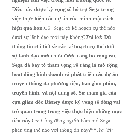
Điều này được ⁢kỳ‌ vọng sẽ hỗ trợ Sega trong⁤
việc‌ thực hiện các​ dự án của mình một‍ cách
hiệu quả⁢ hơn.
C5: Sega có kế hoạch cụ thể nào
dưới sự lãnh⁣ đạo mới này‍ không?
Trả lời:
Dù
thông tin chi⁤ tiết về các kế hoạch cụ thể dưới‌
sự lãnh‍ đạo mới⁢ chưa được công⁤ bố rộng rãi,⁢
Sega đã‍ bày⁤ tỏ tham vọng rõ ràng ⁢là mở rộng
hoạt động kinh⁣ doanh ‌và phát triển các dự án
truyền thông đa phương tiện,⁣ bao​ gồm phim,
⁣truyền hình, và nội dung số. Sự tham gia của
cựu⁣ giám đốc Disney‌ được⁤ kỳ ⁤vọng sẽ đóng vai
trò quan trọng trong ⁢việc ⁣thực hiện những mục
‌tiêu này.
C6:‍ Cộng đồng ⁢người hâm mộ Sega
phản ứng thế nào với thông tin⁤ này?**
Trả lời: