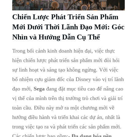
Chiến ⁤Lược ​Phát Triển Sản Phẩm
Mới Dưới Thời Lãnh Đạo Mới: Góc
Nhìn và Hướng Dẫn Cụ Thể
Trong bối ‌cảnh kinh ​doanh hiện ​đại, việc thực
hiện chiến lược phát ⁣triển‍ sản phẩm mới đòi hỏi
sự linh hoạt và sáng tạo‌ không ngừng. Với việc​
bổ nhiệm cựu ⁢giám đốc của Disney vào ​vị ‍trí lãnh⁤
đạo mới,
Sega
đang đặt mục tiêu cao ⁣để nâng‍ cao
vị thế của mình trên⁣ thị ​trường trò chơi và giải ⁤trí
toàn cầu.⁣ Điều⁣ này mở ra‌ một chương mới về
hướng ‌điều hành và⁢ triển khai các dự án, nhất là
trong việc tạo ra và phát triển ​các sản ⁣phẩm mới.⁢
Các chiến lược bao​ gồm:-
Đa dạng hóa nền