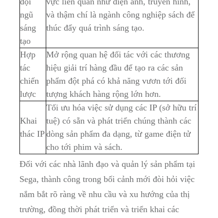
đội
‍vực ⁢liên quan ⁢như điện ảnh, truyền hình,
ngũ⁢
và‍ thậm chí là ngành công‌ nghiệp sách để
sáng
thúc ​đẩy quá ​trình sáng‌ tạo.
tạo
Hợp⁣
Mở rộng quan hệ đối‍ tác với các‌ thương⁤
tác⁢
hiệu giải trí‍ hàng đầu để⁤ tạo ​ra⁣ các sản
chiến
phẩm đột phá có khả năng vươn tới đối⁢
lược
tượng khách ⁣hàng rộng lớn hơn.
Tối ưu hóa‍ việc sử dụng các ‌IP (sở hữu trí
Khai
tuệ) có sẵn và phát ‌triển chúng thành⁤ các
thác IP
‍dòng sản​ phẩm‌ đa ‍dạng,⁢ từ game điện tử
cho tới phim và sách.
Đối ‌với các nhà lãnh⁤ đạo và quản lý sản phẩm ⁤tại‌
Sega, ​thành công trong bối cảnh mới đòi ​hỏi việc
nắm bắt⁢ rõ ràng về nhu cầu và ​xu‌ hướng của thị
trường, đồng thời phát triển và triển khai các