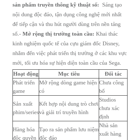
⁣sản phẩm truyền thông kỹ thuật số:
‍ Sáng tạo
nội dung độc đáo,‍ tận dụng‌ công⁤ nghệ mới nhất
để tiếp cận và⁤ thu hút ⁣người dùng trên nền tảng
số.-
Mở rộng thị trường toàn cầu:
Khai thác
kinh⁣ nghiệm quốc tế của cựu giám đốc Disney,
nhắm đến ​việc phát triển thị trường ở các khu vực
mới, tối‍ ưu hóa⁢ sự hiện diện ‍toàn ​cầu ​của Sega.
Hoạt động
Mục tiêu
Đối tác
Phát triển
Mở ​rộng dòng game hiện
Chưa công
game
có
bố
Studios
Sản xuất
Kết​ hợp​ nội⁢ dung trò chơi
chưa xác
phim/series
‌và​ giải⁤ trí truyền hình
định
Nhà sản
Hàng hóa
Tạo ⁤ra sản phẩm lưu⁢ niệm
xuất hàng
độc quyền
độc ⁣đáo