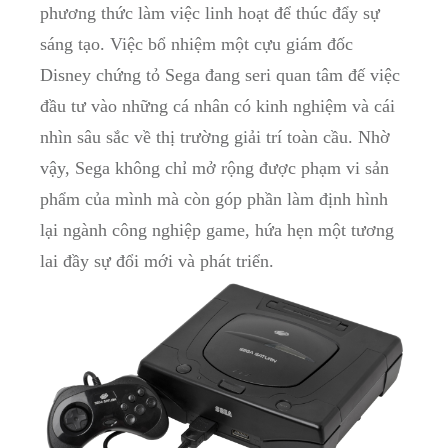
phương thức làm ‌việc ⁣linh ​hoạt để thúc đẩy ⁤sự‍
sáng tạo. Việc bổ nhiệm một cựu giám đốc‍
Disney ​chứng tỏ Sega ⁣đang seri quan tâm đế​ việc
đầu tư vào⁣ những cá nhân có kinh nghiệm và cái
nhìn sâu sắc ‍về⁤ thị trường giải ‍trí toàn cầu. Nhờ
vậy, Sega không chỉ mở rộng​ được phạm vi sản
phẩm của mình mà còn góp phần làm định hình
lại ngành công nghiệp game, hứa hẹn một tương
⁢lai đầy sự đổi mới ⁢và phát triển.