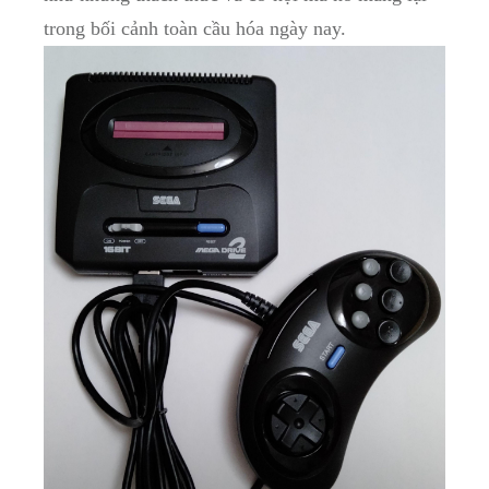
trong bối ​cảnh toàn⁢ cầu hóa ⁤ngày nay.