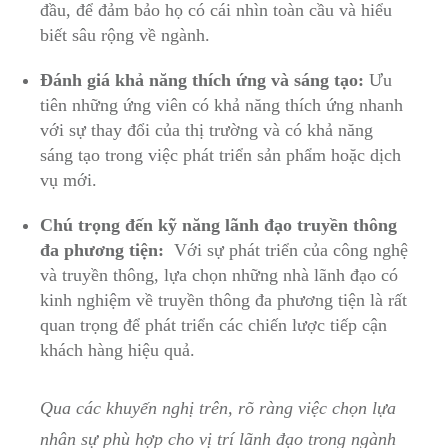
đầu, để đảm bảo‍ họ có cái‍ nhìn toàn cầu và ‍hiểu
biết sâu rộng​ về ngành.
Đánh ‌giá khả năng thích​ ứng​ và ​sáng tạo:
Ưu
tiên những ứng⁢ viên‍ có khả năng thích ứng nhanh
với sự⁤ thay đổi của thị trường ⁤và ‌có khả năng
⁢sáng tạo trong việc ​phát triển sản phẩm ⁤hoặc‍ dịch
⁤vụ mới.
Chú trọng đến kỹ năng lãnh ​đạo truyền thông
⁣đa phương tiện:
‍ Với ⁣sự phát triển của công nghệ
‍và​ truyền⁢ thông, ⁤lựa chọn những nhà ⁣lãnh đạo⁣ có
kinh ‌nghiệm về truyền thông ​đa phương tiện là rất⁢
quan trọng để phát triển các ‍chiến lược tiếp cận
khách hàng hiệu‍ quả.
Qua các khuyến nghị trên, rõ ràng ⁣việc chọn lựa
nhân sự ‌phù hợp cho vị trí lãnh đạo ​trong ngành