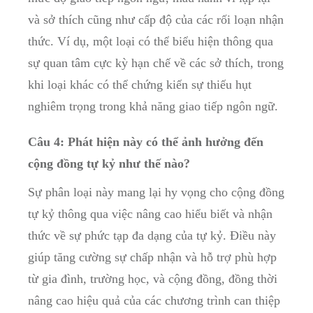
⁢và sở​ thích cũng như cấp độ của các rối loạn nhận
‍thức. Ví dụ, một loại có thể biểu hiện thông ⁣qua
sự quan ‍tâm cực kỳ hạn​ chế về các sở thích,⁢ trong
khi loại khác có thể chứng kiến⁢ sự thiếu​ hụt
nghiêm ⁤trọng trong khả năng giao tiếp ngôn⁢ ngữ.
Câu 4: Phát hiện này có ⁣thể ảnh hưởng‍ đến
cộng đồng tự kỷ như thế⁣ nào?
Sự phân‍ loại này mang lại hy vọng⁣ cho cộng đồng
tự kỷ thông qua⁢ việc nâng cao hiểu biết và nhận
thức về sự phức ‌tạp đa dạng‌ của tự kỷ. Điều này
giúp tăng cường sự chấp⁣ nhận và hỗ trợ ‌phù hợp
từ gia đình,⁣ trường học, và ⁤cộng đồng, đồng thời
nâng cao hiệu⁤ quả của​ các chương trình can ​thiệp