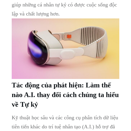
giúp​ những cá nhân tự⁣ kỷ có ‌được cuộc sống​ độc
lập và ⁣chất lượng hơn.
Tác động của phát hiện: ‍Làm thế
nào A.I. thay đổi cách ​chúng ⁢ta hiểu​
về⁣ Tự kỷ
Kỹ thuật học sâu và ⁢các công‍ cụ​ phân​ tích dữ liệu
tiên tiến khác do trí tuệ⁣ nhân tạo ‌(A.I.) hỗ trợ đã