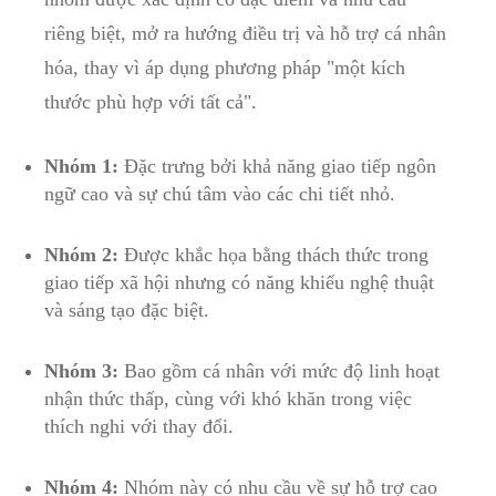
riêng biệt, mở ra hướng điều trị và⁢ hỗ⁣ trợ cá nhân
hóa, thay ⁣vì áp dụng phương pháp "một kích
thước phù hợp với ​tất cả".
Nhóm 1:
Đặc⁢ trưng bởi ‌khả năng giao tiếp ngôn
ngữ cao‍ và sự chú tâm vào các chi tiết nhỏ.
Nhóm 2:
⁢Được khắc ‍họa bằng thách⁢ thức trong
giao tiếp xã hội‍ nhưng có năng ‍khiếu nghệ thuật
⁢và‍ sáng tạo đặc biệt.
Nhóm‍ 3:
Bao gồm‌ cá nhân với mức độ linh hoạt
nhận thức thấp, cùng với khó khăn ⁤trong việc⁣
thích nghi với ‍thay đổi.
Nhóm 4:
Nhóm này có nhu cầu về sự hỗ trợ cao