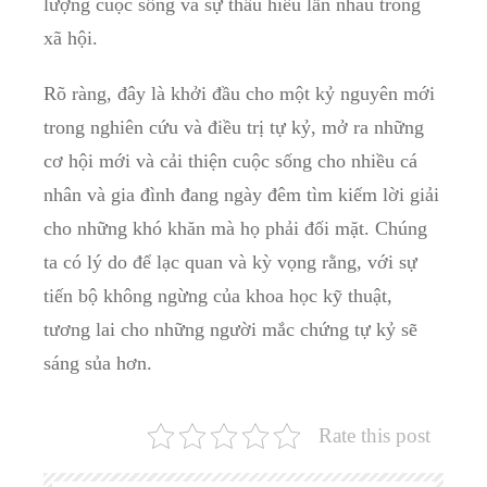
lượng cuộc sống và sự thấu hiểu lẫn nhau trong
xã hội.
Rõ ràng, đây là khởi đầu‌ cho một kỷ nguyên mới⁤
trong nghiên cứu và điều trị‌ tự kỷ, mở ​ra những
cơ hội mới và‌ cải ⁢thiện cuộc sống cho nhiều cá
nhân và gia đình đang ngày đêm tìm ‌kiếm lời giải
cho⁢ những khó khăn mà họ phải đối mặt. Chúng
⁤ta có lý do để ​lạc quan và kỳ vọng rằng, với sự‍
tiến‍ bộ không ngừng của khoa học kỹ ​thuật,
tương lai cho những ⁢người mắc chứng‌ tự kỷ sẽ
‌sáng sủa hơn.
Rate this post