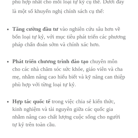
phù hợp nhất cho mỗi loại tự ‌kỷ cụ thể. Dưới ⁣đây
là một số ⁤khuyến nghị chính⁤ sách cụ thể:
Tăng⁣ cường đầu tư
vào ‌nghiên cứu sâu hơn‌ về
bốn ​loại tự kỷ, với⁢ mục tiêu phát triển các‌ phương
pháp chẩn đoán sớm và chính xác hơn.
Phát ⁤triển chương trình ‍đào tạo
chuyên môn
cho các nhà chăm sóc sức khỏe,⁤ giáo viên và cha
mẹ, nhằm nâng cao hiểu biết và kỹ năng can thiệp
phù hợp với từng loại ‍tự kỷ.
Hợp tác‌ quốc tế
trong việc chia sẻ kiến thức,
kinh nghiệm ‍và tài nguyên giữa các quốc ⁣gia⁢
nhằm nâng cao chất lượng cuộc sống cho người‍
tự ‍kỷ trên toàn ‍cầu.