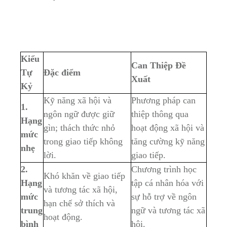
Kiểu
Can Thiệp‍ Đề
Tự
Đặc ⁢điểm
Xuất
Kỷ
Kỹ năng⁤ xã hội và
Phương pháp can
1.
ngôn ngữ ​được giữ
thiệp thông qua
Hạng
gìn; thách thức⁢ nhỏ
hoạt⁤ động xã hội và
mức
trong giao tiếp⁣ không
tăng ‌cường kỹ năng
nhẹ
lời.
giao tiếp.
2.‍
Chương trình học
Khó khăn về ⁤giao tiếp
Hạng
tập cá nhân hóa với
và ⁤tương tác xã hội,
mức
sự hỗ trợ về ⁤ngôn
hạn chế ‍sở thích và
trung
ngữ và tương tác xã
⁣hoạt động.
⁣bình
hội.