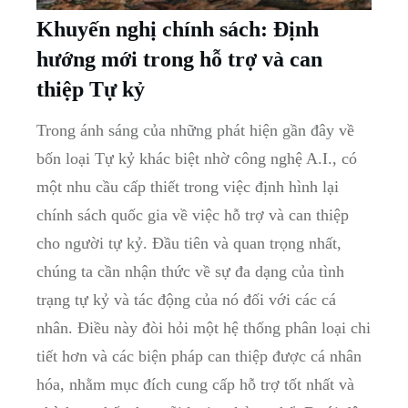
Khuyến nghị chính sách:​ Định
hướng mới ⁢trong⁤ hỗ​ trợ và ⁣can
thiệp ‍Tự kỷ
Trong ánh sáng của những phát hiện ⁤gần đây về
bốn loại Tự kỷ khác biệt nhờ ‌công nghệ A.I., có
một nhu cầu cấp thiết trong việc ⁢định hình⁣ lại
chính sách‍ quốc gia ⁢về việc hỗ trợ và can thiệp
cho ‍người ⁤tự kỷ. Đầu tiên⁤ và quan ‌trọng nhất,
chúng ta cần nhận thức​ về ⁣sự đa dạng của tình
trạng tự kỷ⁤ và tác‍ động của nó đối với các cá
nhân. Điều này đòi hỏi ‍một hệ thống phân loại chi
tiết hơn và các biện pháp can‌ thiệp⁤ được cá⁤ nhân
hóa, nhằm mục‌ đích cung cấp hỗ trợ‌ tốt‌ nhất và