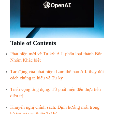
Table ⁢of ‍Contents
Phát hiện mới về‍ Tự kỷ: ⁢A.I. phân loại thành Bốn
Nhóm Khác biệt
Tác động của phát‌ hiện: Làm thế nào A.I. ​thay đổi
cách chúng ta hiểu về Tự kỷ‌
Triển vọng ứng dụng: Từ phát hiện đến thực ‍tiễn
điều trị
Khuyến ⁢nghị chính sách: Định hướng ⁤mới trong
hỗ trợ và can thiệp Tự kỷ