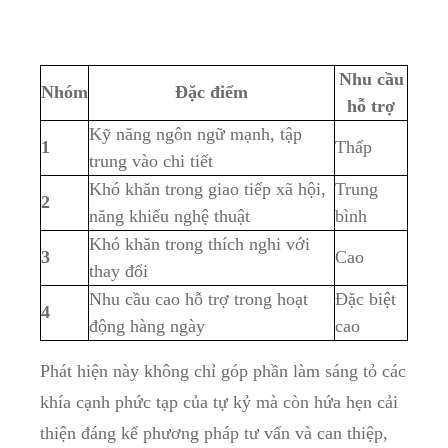
Nhu cầu
Nhóm
Đặc điểm
‍hỗ trợ
Kỹ năng ngôn ngữ mạnh, tập
1
Thấp
trung‌ vào ‌chi tiết
Khó⁣ khăn trong giao tiếp xã⁣ hội,
Trung
2
năng khiếu nghệ thuật
bình
Khó khăn trong thích ⁤nghi với
3
Cao
thay đổi
Nhu cầu ⁣cao hỗ trợ trong hoạt
Đặc biệt
4
động​ hàng ngày
cao
Phát hiện này ⁢không chỉ góp phần làm sáng tỏ các
khía cạnh phức tạp của ⁣tự⁤ kỷ‌ mà còn hứa hẹn cải
thiện đáng⁤ kể phương ⁤pháp tư vấn và can⁤ thiệp,