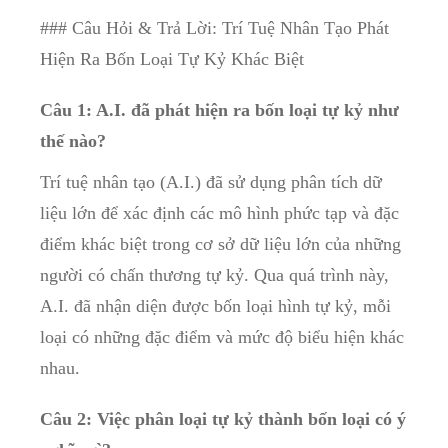
### Câu‍ Hỏi​ & Trả Lời: Trí Tuệ Nhân Tạo Phát
Hiện Ra Bốn Loại Tự Kỷ Khác Biệt
Câu 1: A.I. đã phát hiện ra bốn loại tự kỷ như
‍thế nào?
Trí tuệ nhân tạo​ (A.I.) đã sử dụng phân tích dữ
liệu lớn để xác định các mô⁤ hình phức tạp và đặc
điểm khác biệt trong ⁣cơ sở dữ liệu⁣ lớn của những⁤
người có chấn thương tự‌ kỷ. ‍Qua quá trình này,
A.I. đã nhận diện được​ bốn loại hình tự kỷ, mỗi
‌loại có những⁣ đặc điểm và mức độ biểu hiện khác
nhau.
Câu 2:​ Việc phân‍ loại tự kỷ‍ thành ​bốn⁤ loại ‍có ý⁢