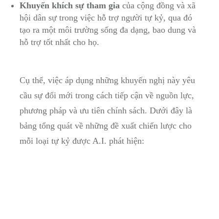
Khuyến khích ⁢sự tham gia
của cộng đồng và xã
hội dân sự trong việc ​hỗ trợ người ⁤tự ⁢kỷ, qua‌ đó‌
tạo ra⁣ một môi​ trường sống đa ⁤dạng, bao ⁢dung và
hỗ trợ tốt nhất cho họ.
Cụ thể, việc áp⁤ dụng những khuyến nghị này yêu
cầu sự đổi ​mới‌ trong cách tiếp cận về nguồn ⁣lực,
phương pháp và ​ưu tiên ⁢chính‍ sách. Dưới đây là
bảng ⁣tổng quát về những đề⁢ xuất chiến lược cho
mỗi loại tự kỷ được A.I. phát hiện: