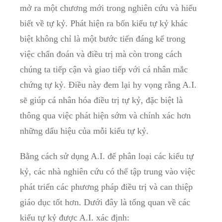
mở ra ⁣một chương‌ mới trong nghiên‌ cứu và hiểu
biết về tự kỷ.⁢ Phát⁤ hiện ra ‌bốn kiểu tự kỷ khác‍
biệt không chỉ là một bước tiến đáng kể ⁣trong
việc chẩn đoán và điều trị ‌mà còn⁢ trong cách
chúng‍ ta tiếp ​cận và giao⁢ tiếp ⁤với cá nhân mắc⁢
chứng tự kỷ. Điều này ​đem lại hy vọng rằng A.I.​
sẽ giúp cá nhân‍ hóa điều trị tự kỷ, đặc biệt là
thông ⁣qua việc⁤ phát hiện sớm và chính xác⁤ hơn
những dấu⁢ hiệu của mỗi ​kiểu tự kỷ.
Bằng cách sử dụng A.I. để⁢ phân loại ⁤các⁢ kiểu⁣ tự
kỷ, các nhà nghiên ⁤cứu​ có ‍thể tập⁤ trung ‌vào việc
phát ⁣triển các phương pháp điều trị ‌và can thiệp
giáo dục tốt ⁢hơn. Dưới đây là tổng quan về các
kiểu tự kỷ được A.I. xác⁤ định: