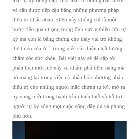
loại tự kỷ riêng biệt,⁣ mỗi loại ⁢có‌ những‌ đặc điểm
và cần được tiếp cận bằng những phương pháp
điều trị ‌khác ⁣nhau.⁣ Điều này không chỉ là ‍một
bước tiến quan trọng‍ trong lĩnh vực nghiên cứu tự
⁣kỷ mà còn là bằng chứng cho thấy ⁤vai trò không
thể thiếu của⁤ A.I. trong việc cải thiện chất lượng
chăm ‍sóc sức khỏe. Bài ‍viết này sẽ đề ‍cập tới
phân loại ​mới mẻ này và khám phá tiềm năng ‌mà
nó mang lại trong việc cá nhân hóa phương pháp
điều trị cho những người mắc chứng tự‌ kỷ, mở⁢ ra
hy vọng mới ‍trong hành trình hiểu biết ⁢và hỗ trợ
người tự kỷ sống một cuộc ‌sống đầy đủ và phong
⁣phú ‌hơn.