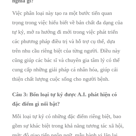
nghĩa gì?
Việc phân ‌loại này tạo ra một bước ⁣tiến quan⁤
trọng trong việc hiểu biết ⁢về bản chất đa dạng của
tự kỷ, mở ⁣ra ⁤hướng ⁤đi mới trong việc phát ‍triển
các phương pháp ⁤điều trị và hỗ trợ cụ thể,⁣ dựa
trên‍ nhu cầu riêng biệt của từng​ người. Điều này
⁤cũng giúp các bác sĩ và chuyên gia tâm‌ lý ‍có thể
cung cấp những giải pháp‍ cá nhân hóa, giúp cải​
thiện chất ‍lượng cuộc ‍sống cho ‍người bệnh.
Câu 3: Bốn loại tự kỷ‌ được A.I. phát hiện có​
đặc điểm gì nổi bật?
Mỗi ⁣loại ​tự kỷ có những đặc điểm riêng‍ biệt,‍ bao⁤
gồm sự⁣ khác biệt trong ⁣khả ​năng tương tác xã hội,
mức độ giao tiếp ngôn ngữ, mẫu hành vi lặp ‌lại