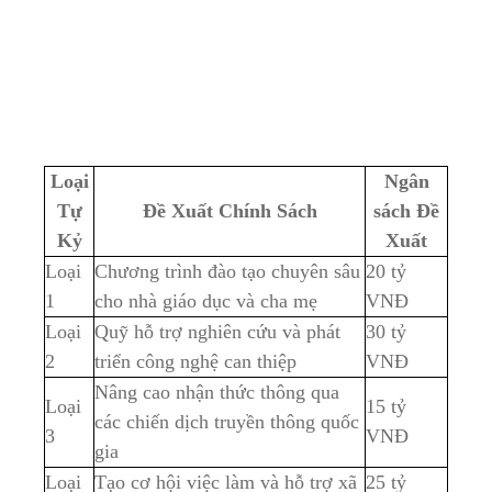
Loại
Ngân
Tự
Đề Xuất Chính Sách
sách Đề
Kỷ
Xuất
Loại
Chương trình đào tạo ⁣chuyên sâu
20 ‌tỷ
1
cho nhà giáo dục và cha​ mẹ
VNĐ
Loại
Quỹ ​hỗ trợ nghiên cứu và phát
30 tỷ
2
triển công‍ nghệ can thiệp
VNĐ
Nâng cao nhận thức thông qua
Loại⁢
15 tỷ
các chiến dịch truyền thông quốc
3
VNĐ
gia
Loại
Tạo cơ⁤ hội việc làm và hỗ trợ xã
25 tỷ