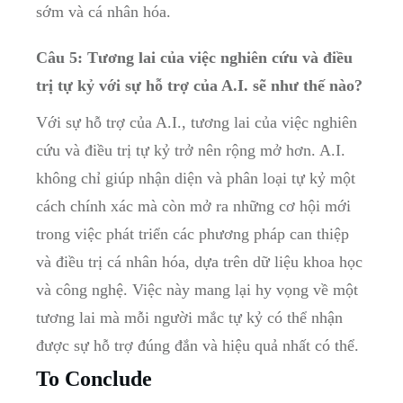
sớm và cá ​nhân hóa.
Câu ‌5: Tương lai của việc nghiên cứu ⁤và điều
trị tự kỷ với sự hỗ trợ⁢ của A.I. sẽ như thế nào?
Với sự hỗ trợ của A.I., tương lai của việc⁤ nghiên
cứu⁣ và điều trị tự kỷ trở nên rộng mở ‌hơn. A.I.
không chỉ​ giúp nhận⁢ diện và phân loại tự kỷ​ một
cách chính xác mà ⁢còn mở ⁢ra những cơ​ hội mới
trong việc phát triển các‍ phương pháp can thiệp
và điều trị cá nhân hóa, dựa⁤ trên dữ liệu khoa học‍
và công nghệ. Việc này mang lại hy vọng​ về ‍một
tương lai mà mỗi người⁤ mắc tự kỷ có ⁤thể nhận
được⁢ sự hỗ trợ đúng đắn và hiệu ⁢quả nhất có⁣ thể. ​
To Conclude