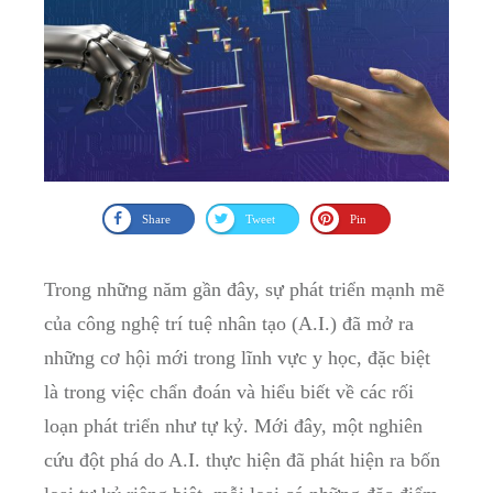
Share
Tweet
Pin
Trong ‌những ​năm gần đây, sự phát​ triển mạnh mẽ
của công nghệ‌ trí tuệ nhân ​tạo (A.I.) đã mở ra
những cơ hội mới ​trong lĩnh vực y học, đặc biệt
là trong⁢ việc chẩn đoán và hiểu⁤ biết về‌ các rối
loạn ⁤phát triển như tự kỷ. Mới⁢ đây, một⁢ nghiên
cứu đột phá⁤ do A.I. thực hiện đã phát hiện ra bốn‌