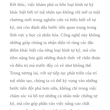
Kết ​thúc, việc khám phá‍ ra⁣ bốn loại hình tự kỷ
khác biệt bởi trí tuệ nhân ⁤tạo không chỉ mở ra một
chương mới trong nghiên cứu và hiểu biết về ‌tự⁤
kỷ, mà còn ⁣đánh dấu⁤ bước tiến ‌quan ​trọng‍ trong⁢
lĩnh vực y học cá nhân hóa. Công nghệ này không
những⁢ giúp chúng ta nhận ⁣diện rõ ràng⁤ các⁤ đặc
điểm khác biệt của từng loại hình tự kỷ, mà còn ​
tiềm năng hóa giải những thách‌ thức về ⁢chẩn đoán
và ​điều trị mà trước đây có vẻ như không thể.
⁢Trong⁢ tương⁣ lai, với sự tiếp tục phát triển của trí
tuệ nhân tạo, ⁢chúng ta có thể kỳ vọng⁢ vào những⁣
bước⁤ tiến đột⁣ phá hơn nữa, không chỉ trong việc
chăm sóc và hỗ trợ những ⁢cá nhân‍ mắc chứng tự
⁢kỷ, mà còn góp phần⁤ vào việc nâng cao chất