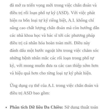
đã mở ra triển vọng mới trong việc chẩn đoán và​
điều trị ​rối ‍loạn ⁤phổ tự kỷ (ASD). Với việc phát
hiện ra bốn loại tự kỷ riêng biệt,‍ A.I. không⁢ chỉ
⁢nâng cao chất lượng chẩn đoán mà⁣ còn hướng dẫn
các nhà khoa học và bác sĩ‍ tới⁣ các phương pháp
điều‌ trị cá nhân hóa⁤ hoàn toàn mới. Điều này
đánh dấu một bước⁢ ngoặt lớn trong việc⁣ chăm sóc
⁣những bệnh nhân mắc các ‍rối loạn trong phổ tự
kỷ, ​với mong muốn đưa ra các can thiệp sớm hơn
và hiệu quả hơn cho từng loại tự kỷ phát hiện.
Ứng dụng cụ thể của A.I. trong việc chẩn đoán và
điều trị ASD bao gồm:
Phân tích Dữ liệu Đa‌ Chiều:
Sử dụng thuật toán