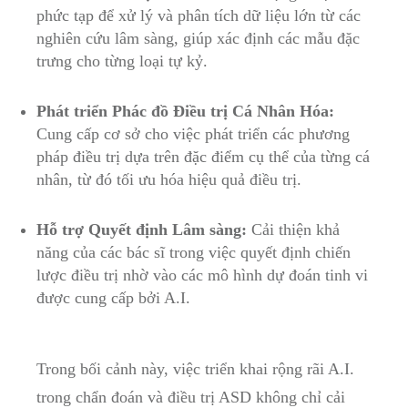
phức ​tạp để xử lý và phân⁢ tích dữ liệu lớn từ các
nghiên cứu‌ lâm ‌sàng, giúp xác định các mẫu đặc
trưng ⁢cho từng loại tự ⁤kỷ.
Phát triển Phác đồ Điều⁣ trị​ Cá Nhân Hóa:
Cung cấp⁣ cơ sở cho việc ⁢phát triển các phương
pháp điều⁣ trị dựa trên đặc điểm cụ thể của từng cá
nhân, từ đó tối ưu hóa hiệu quả điều trị.
Hỗ trợ Quyết ⁢định Lâm sàng:
Cải thiện‍ khả
‍năng của các bác sĩ trong việc ⁤quyết định chiến
lược​ điều trị nhờ vào các ‍mô hình dự đoán⁤ tinh‌ vi
được cung cấp⁤ bởi A.I.
Trong bối⁢ cảnh này, việc triển ⁢khai rộng ​rãi A.I.
trong chẩn đoán⁢ và điều trị ASD không chỉ cải​