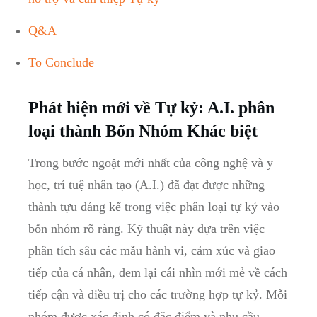
Q&A
To Conclude
Phát hiện mới ⁣về Tự⁣ kỷ:⁤ A.I.⁣ phân
loại⁢ thành ⁢Bốn Nhóm Khác biệt
Trong bước ngoặt mới nhất của công nghệ và y⁤
học, trí tuệ nhân tạo (A.I.) đã đạt được những
⁣thành‌ tựu ​đáng ​kể trong việc phân loại tự kỷ vào
bốn nhóm⁣ rõ ràng. Kỹ thuật này dựa trên việc
phân tích sâu các mẫu hành ⁢vi, cảm ⁣xúc ⁢và giao
tiếp của cá ⁢nhân, đem lại⁣ cái nhìn mới ‍mẻ về cách
tiếp cận và‍ điều trị cho các trường ‍hợp tự kỷ. Mỗi
nhóm được​ xác định có đặc điểm và nhu cầu