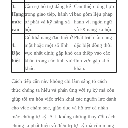
3.
Cần sự hỗ trợ đáng kể
Can thiệp ⁢tổng​ hợp
Hạng
⁤trong giao tiếp, hành vi
bao gồm liệu pháp
mức
tự phát và kỹ năng⁢ xã
⁢hành vi, ngôn ngữ
cao
hội.
và kỹ⁤ năng xã hội.
Có khả năng đặc biệt ở
Phát triển tài năng
4.
một hoặc một số lĩnh
đặc biệt ‍đồng thời⁢
Đặc
vực nhất định; gặp khó
can thiệp vào‌ các⁢
⁣biệt
khăn trong các lĩnh vực
lĩnh vực gặp khó
khác.
khăn.
Cách tiếp cận này​ không chỉ làm sáng tỏ cách
thức ‍chúng ta hiểu và phản ứng với ⁣tự kỷ mà ‍còn
‌giúp tối ưu hóa việc triển khai các ‌nguồn lực dành
cho việc ⁤chăm sóc, giáo dục và hỗ trợ cá nhân
mắc chứng tự kỷ. ‍A.I. ⁣không⁣ những thay đổi cách
chúng ta phát ⁣hiện và​ điều trị ⁤tự kỷ mà ⁢còn ‌mang