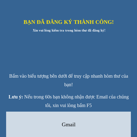
BẠN ĐÃ ĐĂNG KÝ THÀNH CÔNG!
Xin vui lòng kiểm tra trong hòm thư đã đăng ký!
0
0
0
0
0
0
5
5
0
0
0
0
0
0
5
6
Ngày
Giờ
Phút
Giây
Bấm vào biểu tượng bên dưới để truy cập nhanh hòm thư của
bạn!
Lưu ý:
Nếu trong 60s bạn không nhận được Email của chúng
tôi, xin vui lòng bấm F5
Gmail